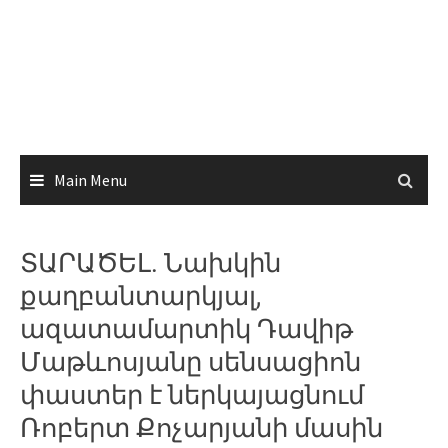
Main Menu
ՏԱՐԱԾԵԼ. Նախկին
քաղբանտարկյալ,
ազատամարտիկ Դավիթ
Մաթևոսյանը սենսացիոն
փաստեր է ներկայացնում
Ռոբերտ Քոչարյանի մասին