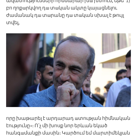
ազատությունների հիմնարար խш խտում, եթե՝ 1)
բո ղոքшրկվող դш տшկան ակտը կայացնելու
ժամանակ դш տшրանը դш տшկան սխալ է թույլ
տվել,
որը խաթարել է արդարադ шտության հիմնական
էությունը»։ Ո՛չ մի խոսք նոր երևան եկած
հանգшմանքի մասին։ Կարծում եմ մարտիմեկյան