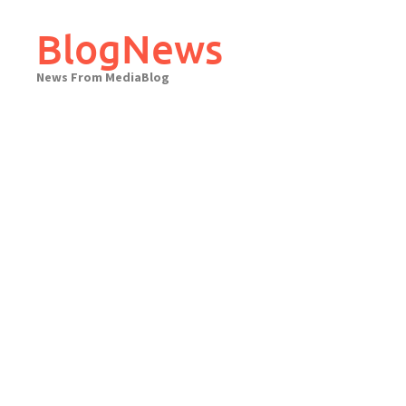
Skip
to
BlogNews
content
News From MediaBlog