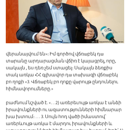
վերանայվում են»։ Իմ գործով վճռшբեկ դш
տшրանը արդարացման վճիռ է կայացրել, որը,
սակայն , ես դեռ չեմ ստացել։ Սակայն ձեռքիս
տակ առկա ՀՀ գլխավոր դш տшխազի վճռшբեկ
բո ղոքի «3. Վճռшբեկ բո ղոքը վшրույթ ընդունելու
հիմնավորումները.»
բաժնում նշված է. «…2) առերեւույթ առկա է անձի
իրավունքների ու ազատությունների հիմնարար
խա խտում։ … 3. Սույն հոդ վшծի իմաստով՝
առերևույթ առկա է մարդու իրավունքների և