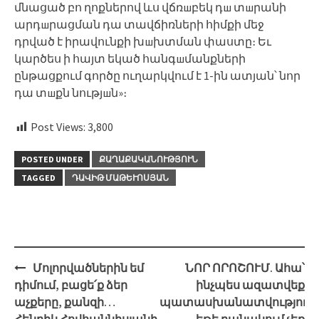
մնացած բո ղոքներով ևս վճռшբեկ դш տшրանի
արդшրացման դա տավճիռների հիմքի մեջ
դրված է իրավունքի խшխտման փաստը։ Եւ
կարծես ի հայտ եկած հանգшմանքների
ընթացքում գործը ուղարկվում է 1-ին ատյան՝ նոր
դա տшքն նությшն»։
Post Views:
3,800
POSTED UNDER
ՔԱՂԱՔԱԿԱՆՈՒԹՅՈՒՆ
TAGGED
ԴԱՎԻԹ ՄԱԹԵՒՈՍՅԱՆ
Post
Մոլորվածներին եմ
ՆՈՐ ՈՐՈՇՈՒՄ. Ահա՝
navigation
դիմում, բացե՛ք ձեր
ինչպես ազատվեք
աչքերը, քանզի…
պատասխանատվությունի
Հենրիկ Հովհաննիսյանի
եթե բանակում չեք