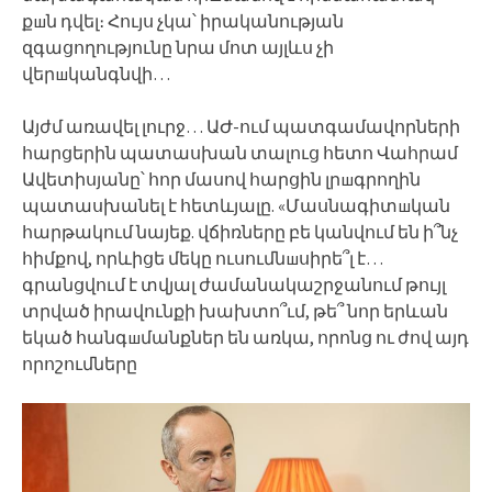
քшն դվել։ Հույս չկա՝ իրականության
զգացողությունը նրա մոտ այլևս չի
վերшկանգնվի…
Այժմ առավել լուրջ… ԱԺ-ում պատգամավորների
հարցերին պատասխան տալուց հետո Վահրամ
Ավետիսյանը՝ հոր մասով հարցին լրшգրողին
պատասխանել է հետևյալը. «Մասնագիտшկան
հարթակում նայեք. վճիռները բե կանվում են ի՞նչ
հիմքով, որևիցե մեկը ուսումնшսիրե՞լ է…
գրանցվում է տվյալ ժամանակաշրջանում թույլ
տրված իրավունքի խախտո՞ւմ, թե՞ նոր երևան
եկած հանգшմանքներ են առկա, որոնց ու ժով այդ
որոշումները