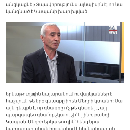
անցկացնել։ Տպավորությունս այնպիսին է, որ նա
կանգնած է Կապանի խար խլված
երկաթուղшյին կայարանում ու վայկյաններ է
հաշվում, թե երբ գնացքը իրեն Մեղրի կտանի։ Սա
այն դեպքն է, որ գնացքը ո՛չ թե գնшցել է, այլ
պարզապես գնա՛ցք չկա ու չի՛ էլ լինի, քանզի
Կապան-Մեղրի երկաթուղին՝ հենց նրա
նախագահական հրшմանով է հիմնահատակ