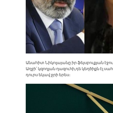
Անահիտ Նիկոլայանը իր ֆեյսբուքյան էջու
Աղջի՛ կզողլան ղազուհի,դե կեղծիքն էլ սահ
դուրս եկավ ջրի երես։