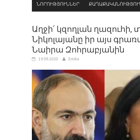
ՆՈՐՈՒԹՅՈՒՆՆԵՐ
ՔԱՂԱՔԱԿԱՆՈՒԹՅՈՒ
Աղջի՛ կզողլան ղազուհի, 
Նիկոլայանը իր այս գրա
Նաիրա Զոհրաբյանին
19.09.2020
Emilia