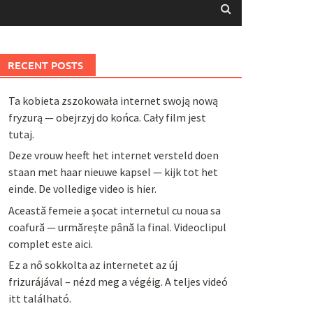
RECENT POSTS
Ta kobieta zszokowała internet swoją nową
fryzurą — obejrzyj do końca. Cały film jest
tutaj.
Deze vrouw heeft het internet versteld doen
staan met haar nieuwe kapsel — kijk tot het
einde. De volledige video is hier.
Această femeie a șocat internetul cu noua sa
coafură — urmărește până la final. Videoclipul
complet este aici.
Ez a nő sokkolta az internetet az új
frizurájával – nézd meg a végéig. A teljes videó
itt található.