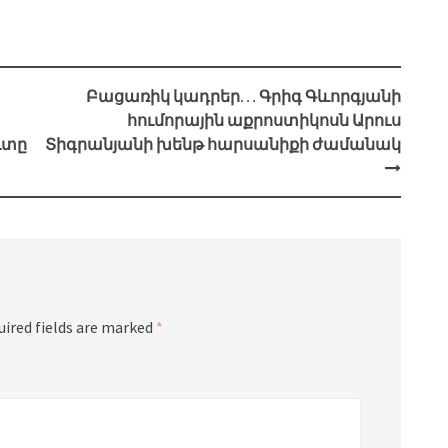
Բացառիկ կադրեր… Գրիգ Գևորգյանի
հումորային աքրոստիկոսն Արուս
ւտը
Տիգրանյանի խենթ հարսանիքի ժամանակ
uired fields are marked
*