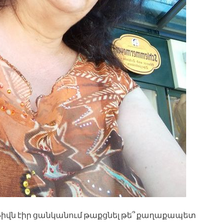
թիվն էիր ցանկանում թաքցնել թե՞ քաղաքապետ