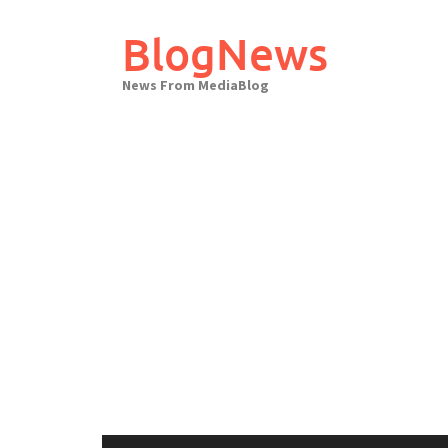
Skip
to
BlogNews
content
News From MediaBlog