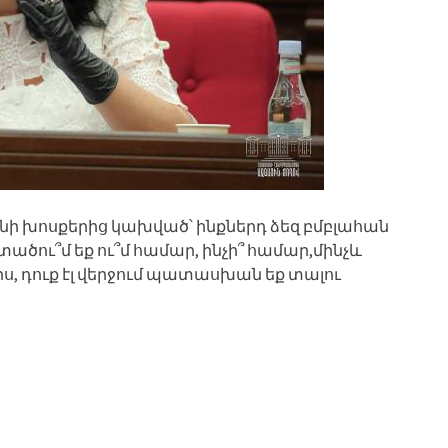
անի խոսքերից կախված՝ ինքներդ ձեզ բմբլահան
մտածու՞մ եք ու՞մ համար, ինչի՞ համար,մինչև
որս, դուք էլ վերջում պատասխան եք տալու