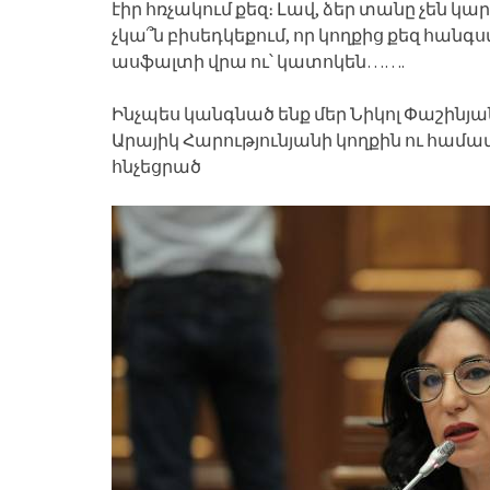
էիր հռչակում քեզ։ Լավ, ձեր տանը չեն կ
չկա՞ն բիսեդկեքում, որ կողքից քեզ հան
ասֆալտի վրա ու՝ կատոկեն…….
Ինչպես կանգնած ենք մեր Նիկոլ Փաշինյան
Արայիկ Հարությունյանի կողքին ու համա
հնչեցրած