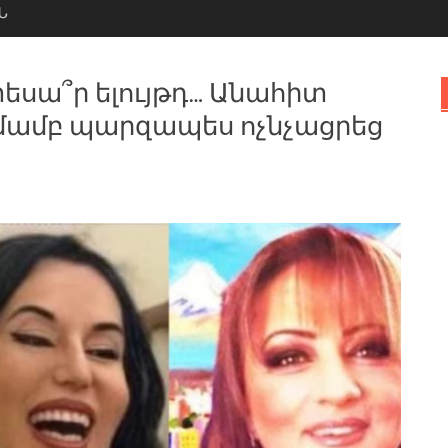
Ն
տեսա՞ր ելույթդ… Անահիտ
ռմամբ պարզապես ոչնչացրեց