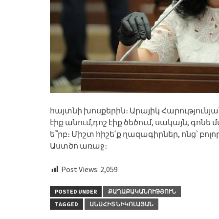
հայտնի խոսքերին։ Արայիկ Հարությունյ
էիք անում,դոշ էիք ծեծում, սակայն, գոնե 
ե՞րբ։ Միշտ հիշե՛ք ղազագիրներ, ոնց՝ բոլ
Աստծո առաջ։
Post Views:
2,059
POSTED UNDER
ՔԱՂԱՔԱԿԱՆՈՒԹՅՈՒՆ
TAGGED
ԱՆԱՀԻՏ ՆԻԿՈԼԱՅԱՆ