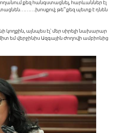
արողանում քեզ հանգստացնել, հարևաններ էլ
գստացնեն……….խոսքով; թե՞ քեզ պետք է դնեն
ի կողքին, այնպես էլ՝ մեր սիրելի նախարար
միտ եմ վերջինիս Ազգային Ժողովի ամբիոնից