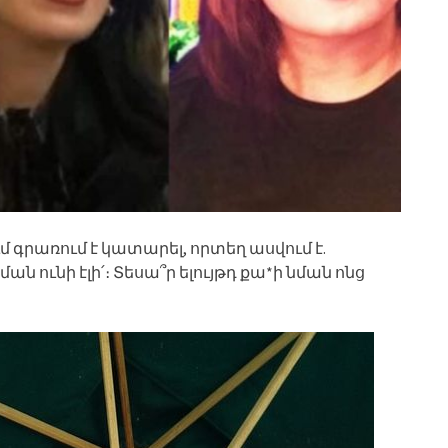
մ գրառում է կատարել, որտեղ ասվում է.
ման ունի էլի՛։ Տեսա՞ր ելույթդ քա*ի նման ոնց