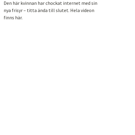
Den här kvinnan har chockat internet med sin
nya frisyr – titta ända till slutet. Hela videon
finns här.