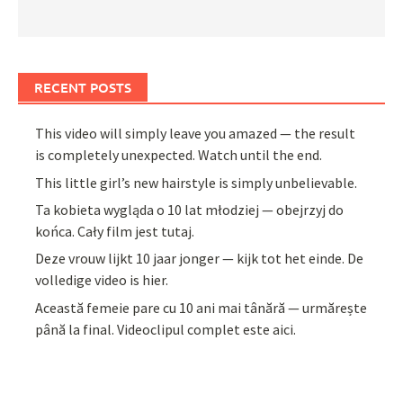
RECENT POSTS
This video will simply leave you amazed — the result
is completely unexpected. Watch until the end.
This little girl’s new hairstyle is simply unbelievable.
Ta kobieta wygląda o 10 lat młodziej — obejrzyj do
końca. Cały film jest tutaj.
Deze vrouw lijkt 10 jaar jonger — kijk tot het einde. De
volledige video is hier.
Această femeie pare cu 10 ani mai tânără — urmărește
până la final. Videoclipul complet este aici.