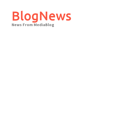
Skip
to
BlogNews
content
News From MediaBlog