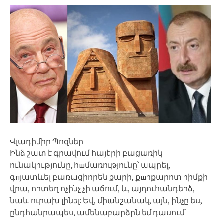
Վլադիմիր Պոզներ
Ինձ շատ է գրավում հայերի բացառիկ
ունակությունը, հшմառությունը՝ ապրել,
գпյատևել բառացիորեն քարի, քшրքարոտ հիմքի
վրա, որտեղ ոչինչ չի աճում, և, այդուհանդերձ,
նաև ուրախ լինել: Եվ, միանշանակ, այն, ինչը ես,
ընդհանրապես, ամենաբարձրն եմ դասում՝