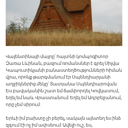
Վալենտինայի մայրը՝ հայտնի կոմպոզիտոր
Զառա Լևինան, բազում ռոմանսներ է գրել Սիլվա
Կապուտիկյանի բանաստեղծությունների հիման
վրա, որոնք թարգմանում էր Սպենդիարյանի
աղջիկներից մեկը՝ Տատյանա Սպենդիարովան:
Ես բավականին շատ եմ ճшմփորդել Կովկասում,
եղել եմ նաև Վրաստանում: Եղել եմ Ադրբեջանում,
որը չեմ սիրում:
Երևի իմ բախտը չի բերել, սակայն այնտեղ ես ինձ
զգում էի ոչ իմ ափսեում: Ավելի ուշ, ես,