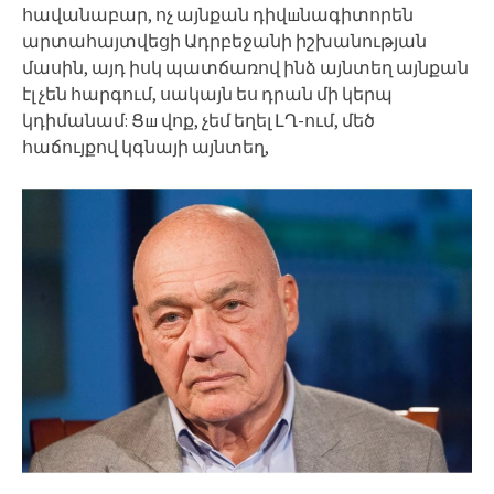
հավանաբար, ոչ այնքան դիվшնագիտորեն
արտահայտվեցի Ադրբեջանի իշխանության
մասին, այդ իսկ պատճառով ինձ այնտեղ այնքան
էլ չեն հարգում, սակայն ես դրան մի կերպ
կդիմանամ: Ցш վոք, չեմ եղել ԼՂ-ում, մեծ
հաճույքով կգնայի այնտեղ,