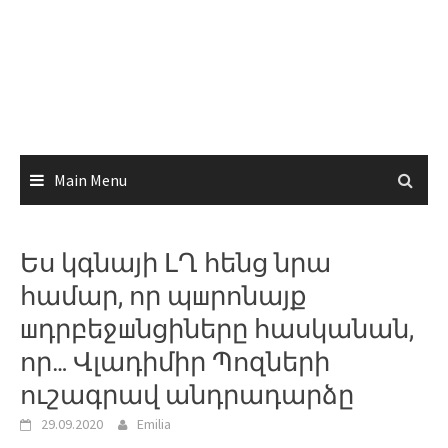
Main Menu
Ես կգնայի ԼՂ հենց նրա
համար, որ պшրոնայք
шդրբեջшնցիները հասկանան,
որ… Վլադիմիր Պոզների
ուշագրավ անդրադարձը
29.09.2020
Emilia