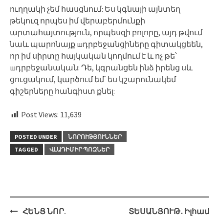
ուղղակի չեմ հասցնում: Ես կգնայի այնտեղ
թեկուզ որպես իմ վերաբերմունքի
արտահայտություն, որպեսզի բոլորը, այդ թվում
նաև պարոնայք шդրբեջանցիները գիտակցեեն,
որ իմ սիրտը հայկական կողմում է և ոչ թե՝
шդրբեջանական: Դե, կգրանցեն ինձ իրենց սև
ցուցակում, կարծում եմ՝ ես կշարունակեմ
գիշերները հանգիստ քնել:
Post Views:
11,639
POSTED UNDER
ՆՈՐՈՒԹՅՈՒՆՆԵՐ
TAGGED
ՎԼԱԴԻՄԻՐ ՊՈԶՆԵՐ
Post
ՀԵՆՑ ՆՈՐ.
ՏԵՍԱՆՅՈՒԹ․ Իլհամ