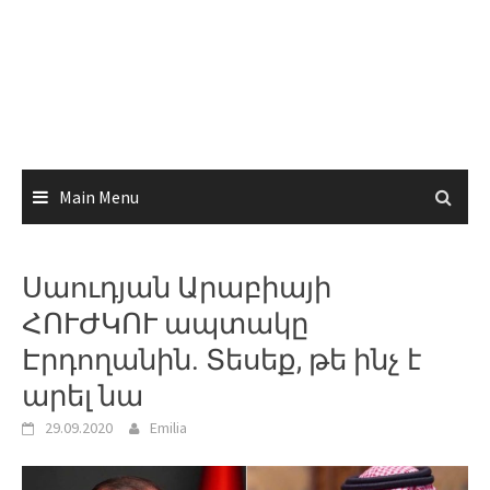
Main Menu
Սաուդյան Արաբիայի
ՀՈՒԺԿՈՒ ապտակը
Էրդողանին. Տեսեք, թե ինչ է
արել նա
29.09.2020
Emilia