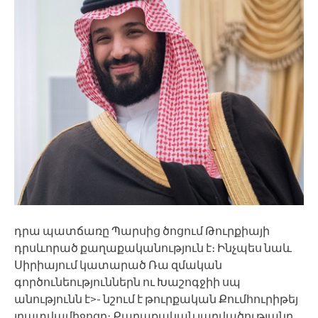
դրա պատճառը Պարսից ծոցում Թուրքիայի
դրսևորած քաղաքականություն է։ Ինչպես նաև
Սիրիայում կատարած Ռա զմական
գործունեություններն ու Խաշոգջիի սպ
անությունն է>- նշում է թուրքական Քումհուրիթեյ
լրատվամիջոցը։ Քաղաքական լարվածությանը