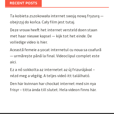
RECENT POSTS
Ta kobieta zszokowała internet swoją nową fryzurą —
obejrzyj do końca. Cały film jest tutaj.
Deze vrouw heeft het internet versteld doen staan
met haar nieuwe kapsel — kijk tot het einde. De
volledige video is hier.
Această femeie a șocat internetul cu noua sa coafură
— urmărește până la final. Videoclipul complet este
aici.
Ez a nő sokkolta az internetet az új frizurájával –
nézd meg a végéig. A teljes videó itt található.
Den här kvinnan har chockat internet med sin nya
frisyr – titta ända till slutet. Hela videon finns här.