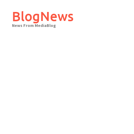
Skip
to
BlogNews
content
News From MediaBlog