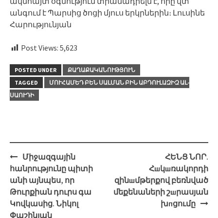
ակնհայտ օգնություն տրամադրելն է, որը վտ
անգում է Պարսից ծոցի մյուս երկրներին։ Լուսինե
Հարությունյան
Post Views:
5,623
POSTED UNDER
ՔԱՂԱՔԱԿԱՆՈՒԹՅՈՒՆ
TAGGED
ՄՈՒՀԱՄԵԴ ԲԵՆ ՍԱԼՄԱՆ ԲԻՆ ԱԲԴՈՒԼԱԶԻԶ ԱԼ-
ՍԱՈՒԴԻ
Post
Միջազգային
ՀԵՆՑ ՆՈՐ.
navigation
հանրությունը պիտի
Հшկшռակորդի
անի այնպես, որ
զինшմթերքով բեռնված
Թուրքիան դուրս գա
մեքենաների շшրասյան
Կովկասից. Նիկոլ
խпցումը
Փաշինյան