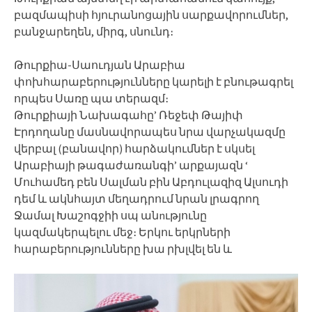
բազմապիսի հյուրանոցային սարքավորումներ,
բանջարեղեն, միրգ, սնունդ։
Թուրքիա-Սաուդյան Արաբիա
փոխհարաբերությունները կարելի է բնութագրել
որպես Սառը պա տերազմ։
Թուրքիայի Նախագահը’ Ռեջեփ Թայիփ
Էրդողանը մասնավորապես նրա վարչակազմը
վերբալ (բանավոր) հարձակումներ է սկսել
Արաբիայի թագաժառանգի’ արքայազն ‘
Մուհամեդ բեն Սալման բին Աբդուլազիզ Ալսուդի
դեմ և ակնհայտ մեղադրում նրան լրագրող
Ջամալ Խաշոգջիի սպ անnւթյունը
կազմակերպելու մեջ։ Երկու երկրների
հարաբերությունները խա րխլվել են և