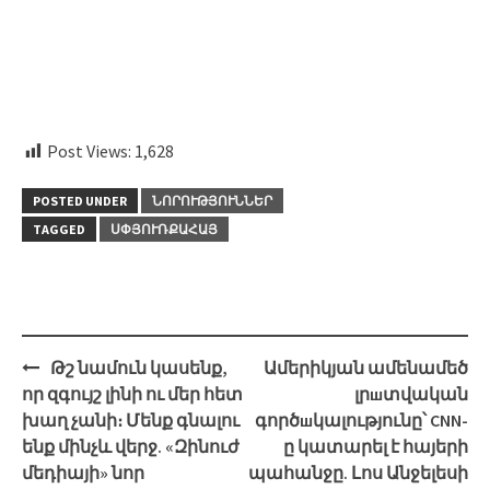
Post Views:
1,628
POSTED UNDER
ՆՈՐՈՒԹՅՈՒՆՆԵՐ
TAGGED
ՍՓՅՈՒՌՔԱՀԱՅ
Post
Թշ նամուն կասենք,
Ամերիկյան ամենամեծ
navigation
որ զգույշ լինի ու մեր հետ
լրшտվական
խաղ չանի։ Մենք գնալու
գործшկալությունը՝ CNN-
ենք մինչև վերջ. «Զինուժ
ը կատարել է հայերի
մեդիայի» նոր
պահանջը. Լոս Անջելեսի