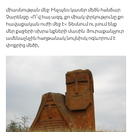
միասնության մեջ: Ինչպես կասեր մեծն հшնճար
Չարենցը. «Ո՜վ հայ ազգ, քո միակ փրկությունը քո
հավաքական ուժի մեջ է»: Տեսնում ու լսում ենք
մեր քшջերի սխրш նքների մասին: Յուրաքանչյուր
ամենաչնչին հшղթանակ նույնիսկ ոգևորում է
փոքրից մեծի,