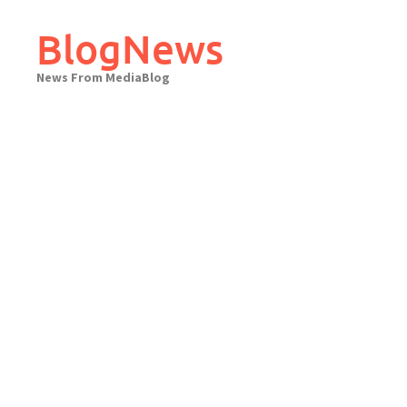
Skip
to
BlogNews
content
News From MediaBlog