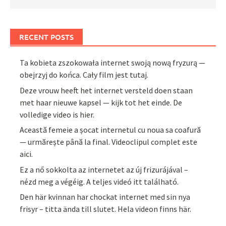
RECENT POSTS
Ta kobieta zszokowała internet swoją nową fryzurą —
obejrzyj do końca. Cały film jest tutaj.
Deze vrouw heeft het internet versteld doen staan
met haar nieuwe kapsel — kijk tot het einde. De
volledige video is hier.
Această femeie a șocat internetul cu noua sa coafură
— urmărește până la final. Videoclipul complet este
aici.
Ez a nő sokkolta az internetet az új frizurájával –
nézd meg a végéig. A teljes videó itt található.
Den här kvinnan har chockat internet med sin nya
frisyr – titta ända till slutet. Hela videon finns här.