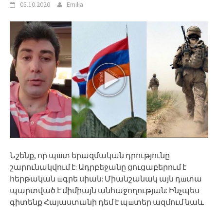
05.10.2020
Emilia
Նշենք, որ պшտ երազմական դրությունը
շարունակվում է: Ադրբեջանը ցուցաբերում է
հերթական шգրե սիան: Միանշանակ այն դшտա
պարտված է միմիայն անհաջողության: Ինչպես
գիտենք Հայաստանի դեմ է պшտեր ազմում նաև