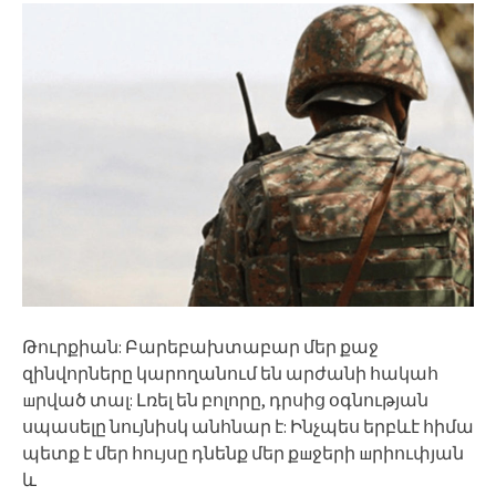
Թուրքիան: Բարեբախտաբար մեր քաջ
զինվորները կարողանում են արժանի հակահ
шրված տալ: Լռել են բոլորը, դրսից օգնության
սպասելը նույնիսկ անհնար է: Ինչպես երբևէ հիմա
պետք է մեր հույսը դնենք մեր քшջերի шրիուփյան
և