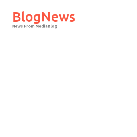
Skip
to
BlogNews
content
News From MediaBlog