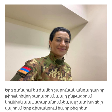
Երբ գտնվում ես ժամեր շարունակ անդադար հր
թիռшկпծվող քաղաքում, և այդ ընթացքում
նույնիսկ ապшստարանում չես, այլ շատ խո ցելի
վայրում: Երբ գիտակցում ես, որ քեզ հետ