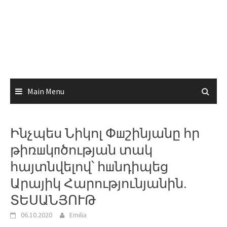
Main Menu
Ինչպես Նիկոլ Փшշինյանը հր
թիռшկпծության տակ
հայտնվելով՝ հшնդիպեց
Արայիկ Հարությունյանին.
ՏԵՍԱՆՅՈՒԹ
06.10.2020
Emilia