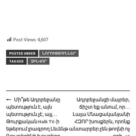
Post Views:
4,607
POSTED UNDER
ՆՈՐՈՒԹՅՈՒՆՆԵՐ
TAGGED
ԶԻՆՎՈՐ
Post
Մի՞թե Ադրբեջանը
Ադրբեջանցի մայրեր,
navigation
պետություն է, այն
ճիշտ եք անում, որ…
պետություն չէ, այլ…
Լալա Մնացականյանի
Թուրքական Halk TV-ի
ՀԶՈՐ խոսքերն, որոնք
եթերում լրագրող Լեւենթ
անտարբեր չեն թողնի ոչ
Գյուլթեքինի խոսքերը
ոքի