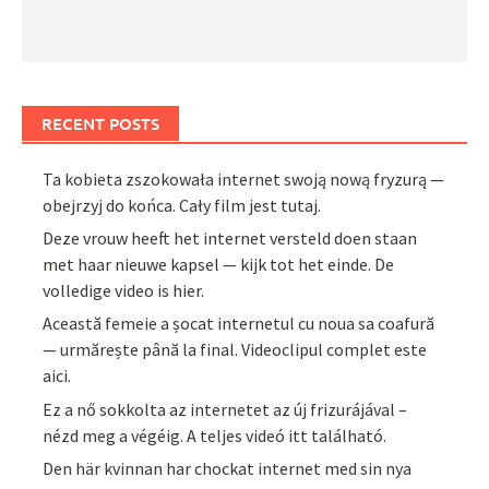
RECENT POSTS
Ta kobieta zszokowała internet swoją nową fryzurą —
obejrzyj do końca. Cały film jest tutaj.
Deze vrouw heeft het internet versteld doen staan
met haar nieuwe kapsel — kijk tot het einde. De
volledige video is hier.
Această femeie a șocat internetul cu noua sa coafură
— urmărește până la final. Videoclipul complet este
aici.
Ez a nő sokkolta az internetet az új frizurájával –
nézd meg a végéig. A teljes videó itt található.
Den här kvinnan har chockat internet med sin nya