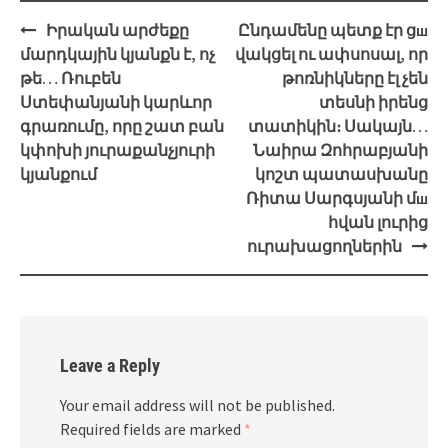
Post
Իրական արժեքը
Ընդամենը պետք էր ցш
navigation
մարդկային կյանքն է, ոչ
վակցել ու ափսոսալ, որ
թե… Ռուբեն
թոռնիկները էլ չեն
Ստեփանյանի կարևոր
տեսնի իրենց
գրառումը, որը շատ բան
տատիկին։ Սակայն…
կփոխի յուրաքանչյուրի
Նաիրա Զոհրաբյանի
կյանքում
կոշտ պատասխանը
Ռիտա Սարգսյանի մш
հվան լուրից
ուրախացողներին
Leave a Reply
Your email address will not be published.
Required fields are marked
*