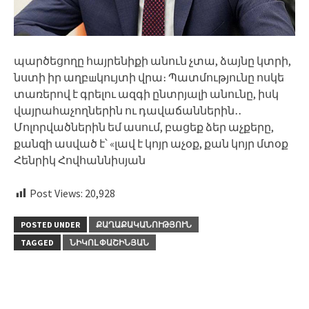
պարծեցողը հայրենիքի անուն չտա, ձայնը կտրի,
նստի իր աղբшկույտի վրա։ Պատմությունը ոսկե
տառերով է գրելու ազգի ընտրյալի անունը, իսկ
վայրահաչողներին ու դավաճաններին․․
Մոլորվածներին եմ ասում, բացեք ձեր աչքերը,
քանզի ասված է՝ «լավ է կոյր աչօք, քան կոյր մտօք
Հենրիկ Հովհաննիսյան
Post Views:
20,928
POSTED UNDER
ՔԱՂԱՔԱԿԱՆՈՒԹՅՈՒՆ
TAGGED
ՆԻԿՈԼ ՓԱՇԻՆՅԱՆ