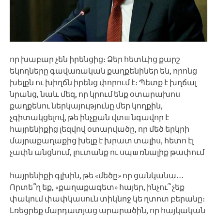
որ խաբար չեն իրենցից։ Ձեր հետևից քարշ
եկողները գավառական քաղքենիներ են, որոնց
խելքն ու խիղճն իրենց փորում է։ Պետք է խղճալ
նրանց, նաև մեզ, որ կրում ենք օտարախոս
քաղքենու ներկայությունը մեր կողքին,
չգիտակցելով, թե ինչքան վտш նգավոր է
հայրենիքից լեզվով օտարվածը, որ մեծ երկրի
մայրաքաղաքից խելք է խրատ տալիս, հետո էլ
չափն անցնում, լուտանք ու սպш ռնալիք թափում
հայրենիքի գլխին, թե «մեծը» որ ցանկանա․․․
Որտե՞ղ եք, «քաղաքագետ» հայեր, ինչու՞ չեք
փակում փափկասուն տիկնոջ կե ղտոտ բերանը։
Լռեցրեք մարդատյաց արարածին, որ հայկական