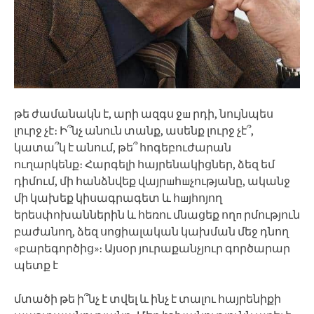
թե ժամանակն է, արի ազգս ջш րդի, նույնպես
լուրջ չէ։ Ի՞նչ անուն տանք, ասենք լուրջ չէ՞,
կատա՞կ է անում, թե՞ հոգեբուժարան
ուղարկենք։ Հարգելի հայրենակիցներ, ձեզ եմ
դիմում, մի հանձնվեք վայրшհшչությանը, ականջ
մի կախեք կիսագրագետ և հшյհոյող
երեսփոխաններին և հեռու մնացեք ողп րմություն
բաժանող, ձեզ սոցիալական կախման մեջ դնող
«բարեգործից»։ Այսօր յուրաքանչյուր գործարար
պետք է
մտածի թե ի՞նչ է տվել և ինչ է տալու հայրենիքի