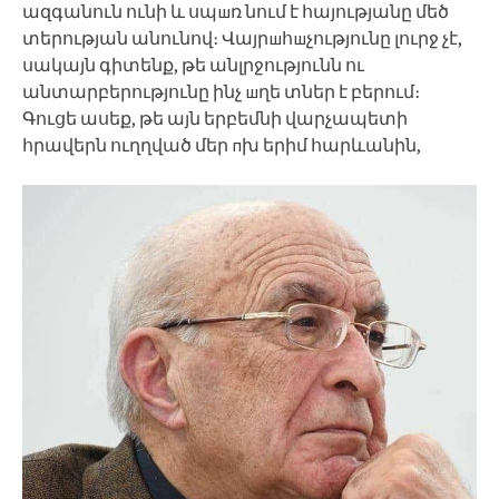
ազգանուն ունի և սպшռ նում է հայությանը մեծ
տերության անունով։ Վայրшհшչությունը լուրջ չէ,
սակայն գիտենք, թե անլրջությունն ու
անտարբերությունը ինչ шղե տներ է բերում։
Գուցե ասեք, թե այն երբեմնի վարչապետի
հրավերն ուղղված մեր пխ երիմ հարևանին,