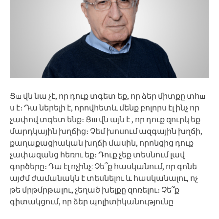
Ցш վն նա չէ, որ դուք տգետ եք, որ ձեր միտքը տհш
ս է։ Դա ներելի է, որովհետև մենք բոլորս էլ ինչ որ
չափով տգետ ենք։ Ցш վն այն է , որ դուք զուրկ եք
մարդկային խղճից։ Չեմ խոսում ազգային խղճի,
քաղաքացիական խղճի մասին, որոնցից դուք
չափազանց հեռու եք։ Դուք չեք տեսնում լավ
գործերը։ Դա էլ ոչինչ: Չե՞ք հասկանում, որ գոնե
այժմ ժամանակն է տեսնելու և հասկանալու, ոչ
թե մրթմրթալու, չեղած խելքը զոռելու։ Չե՞ք
գիտակցում, որ ձեր պոլիտիկանությունը