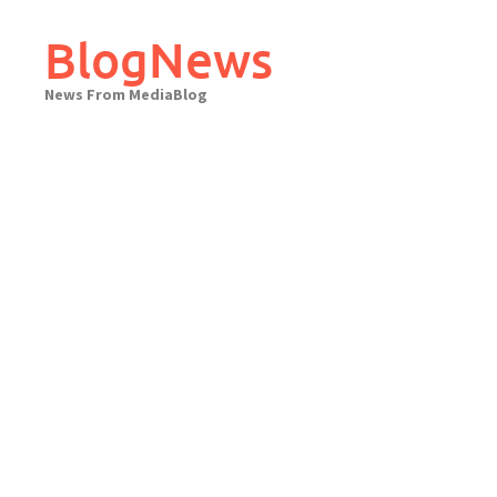
Skip
to
BlogNews
content
News From MediaBlog