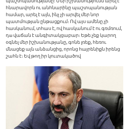
պաշտպանությանը։ Մեր իշխանությունն արել է
հնարավորն ու անհնարինը պաշտպանության
համար, արել է այն, ինչ չի արվել մեր նոր
պատմության ընթացքում։ Ով այս ամենը չի
հասկանում, տհաս է, ով հասկանում է ու գռմռում,
դш վաճան է անգիտակցաբար։ Եթե չեք կարող
օգնել մեր իշխանությանը, գոնե լռեք, հեռու
մնացեք այն անձանցից, որոնց հայրենիքն իրենց
շահն է։ Եվ թող իր կուտակածով