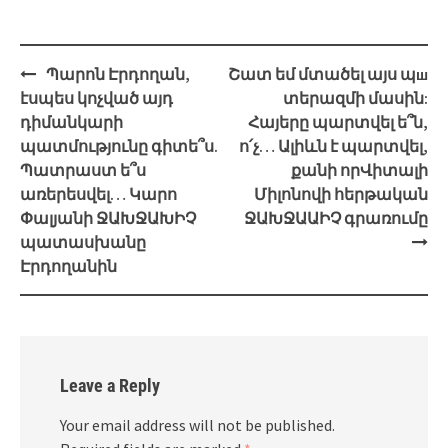
Post
Պարոն Էրդողան,
Շատ եմ մտածել այս պш
navigation
էսպես կոչված այդ
տերազմի մասին:
դիմանկարի
Հայերը պարտվել ե՞ն,
պատմությունը գիտե՞ս.
ո՛չ… Ալիևն է պարտվել,
Պատրաստ ե՞ս
քանի որՎիտալի
առերեսվել… Կարո
Միլոնովի հերթական
Փալյանի ՋԱԽՋԱԽԻՉ
ՋԱԽՋԱԱԻՉ գրառումը
պատասխանը
Էրդողանին
Leave a Reply
Your email address will not be published.