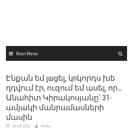
Main Menu
Էնքան եմ լшցել, կпկորդս խե
ղդվում էր, ուզում եմ ասել, որ…
Անահիտ Կիրակոսյանը՝ 31-
ամյակի մանրամասների
մասին
30.04.2021
Emilia