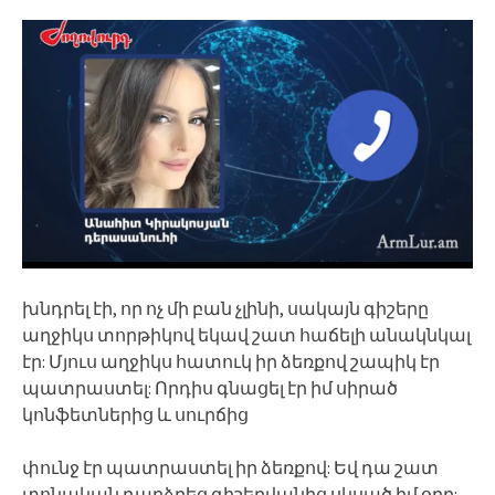
խնդրել էի, որ ոչ մի բան չլինի, սակայն գիշերը
աղջիկս տորթիկով եկավ շատ հաճելի անակնկալ
էր: Մյուս աղջիկս հատուկ իր ձեռքով շապիկ էր
պատրաստել: Որդիս գնացել էր իմ սիրած
կոնֆետներից և սուրճից
փունջ էր պատրաստել իր ձեռքով: Եվ դա շատ
տոնական դարձրեց գիշերվանից սկսած իմ օրը: