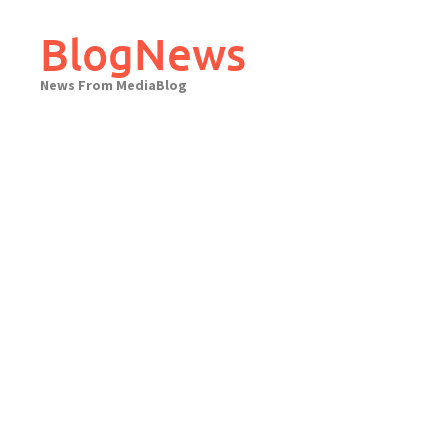
Skip
to
BlogNews
content
News From MediaBlog