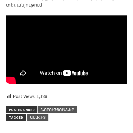
տեսանյութում
Post Views:
1,188
POSTED UNDER
ՆՈՐՈՒԹՅՈՒՆՆԵՐ
TAGGED
ԱՆԱՀԻՏ