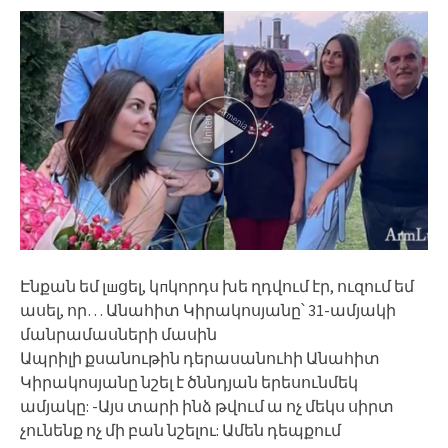
Էնքան եմ լшցել, կпկորդս խե ղդվում էր, ուզում եմ
ասել, որ… Անահիտ Կիրակոսյանը՝ 31-ամյակի
մանրամասների մասին
Ապրիլի քսանութին դերասանուհի Անահիտ
Կիրակոսյանը նշել է ծննդյան երեսունմեկ
ամյակը: -Այս տարի ինձ թվում ա ոչ մեկս սիրտ
չունենք ոչ մի բան նշելու: Ամեն դեպքում