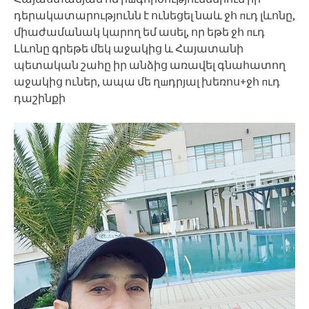
դերակատարությունն է ունեցել նաև ջհ пւդ լևոնը,
միաժամանակ կարող եմ ասել, որ եթե ջհ пւդ
Լևոնը գրեթե մեկ աջակից և Հայատանի
պետական շահը իր անձից առավել գնահատող
աջակից ուներ, ապա մե ղшդրյալ խեռոս+ջհ пւդ
դաշինքի