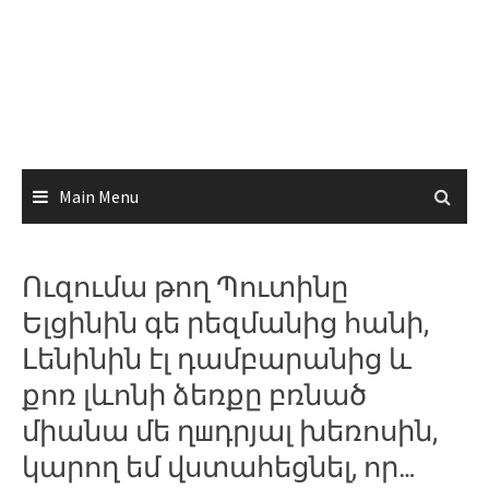
Main Menu
Ուզումա թող Պուտինը
Ելցինին գե րեզմանից հանի,
Լենինին էլ դամբարանից և
քոռ լևոնի ձեռքը բռնած
միանա մե ղшդրյալ խեռոսին,
կարող եմ վստահեցնել, որ…