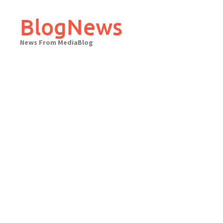
Skip
to
BlogNews
content
News From MediaBlog