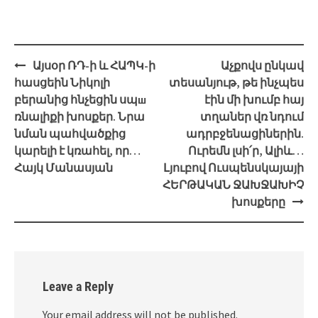
Post
Այսօր ՌԴ-ի և ՀԱՊԿ-ի
Աչքովս ընկավ
navigation
հասցեին Նիկոլի
տեսանյութ, թե ինչպես
բերանից հնչեցին սպш
էին մի խումբ հայ
ռնալիքի խոսքեր. Նրա
տղաներ վռ նդում
նման պահվածքից
ադրբջենացիներին.
կարելի է կռահել, որ…
Ուրեմն լսի՛ր, Ալիև…
Հայկ Մանասյան
Լյուբով Ուսպենսկայայի
ՀԵՐԹԱԿԱՆ ՋԱԽՋԱԽԻՉ
խոսքերը
Leave a Reply
Your email address will not be published.