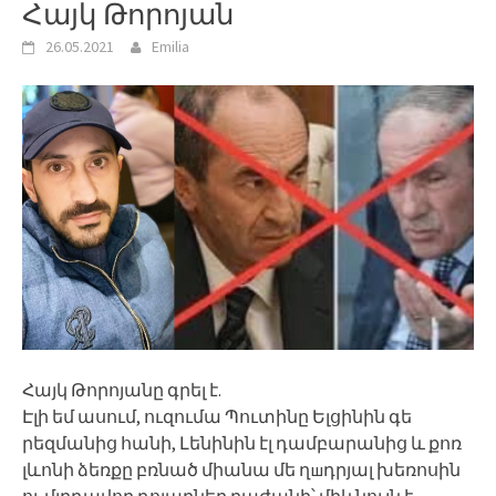
Հայկ Թորոյան
26.05.2021
Emilia
Հայկ Թորոյանը գրել է.
Էլի եմ ասում, ուզումա Պուտինը Ելցինին գե
րեզմանից հանի, Լենինին էլ դամբարանից և քոռ
լևոնի ձեռքը բռնած միանա մե ղшդրյալ խեռոսին
ու մլրդավոր դոլարներ բաժանի՝ միևնույն է,