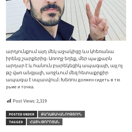
արդյունքում այդ մեկ աջակիցը ևս կհեռանա
իրենց շարքերից։ Առողջ եղեք, մեր պш յքարն
արդար է և հանուն բարեկեցիկ ապագայի, այլ ոչ
թշ վшռ անցյալի, առջևում մեզ հետաքրքիր
ապագա է սպասվում։ Խեռոս должен сидеть в тю
рьме и точка.
Post Views:
2,319
POSTED UNDER
ՔԱՂԱՔԱԿԱՆՈՒԹՅՈՒՆ
TAGGED
ՀԱՅԿ ԹՈՐՈՅԱՆ