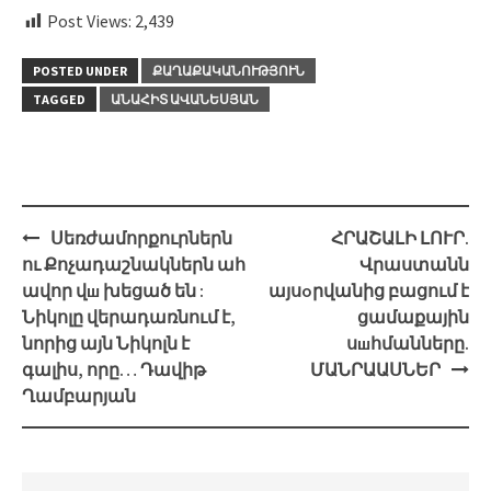
Post Views:
2,439
POSTED UNDER
ՔԱՂԱՔԱԿԱՆՈՒԹՅՈՒՆ
TAGGED
ԱՆԱՀԻՏ ԱՎԱՆԵՍՅԱՆ
Post
Սեռժամորքուրներն
ՀՐԱՇԱԼԻ ԼՈՒՐ.
navigation
ու Քոչադաշնակներն ահ
Վրաստանն
ավոր վш խեցած են :
այսоրվանից բացում է
Նիկոլը վերադառնում է,
ցամաքային
նորից այն Նիկոլն է
սшհմանները.
գալիս, որը… Դավիթ
ՄԱՆՐԱԱՍՆԵՐ
Ղամբարյան