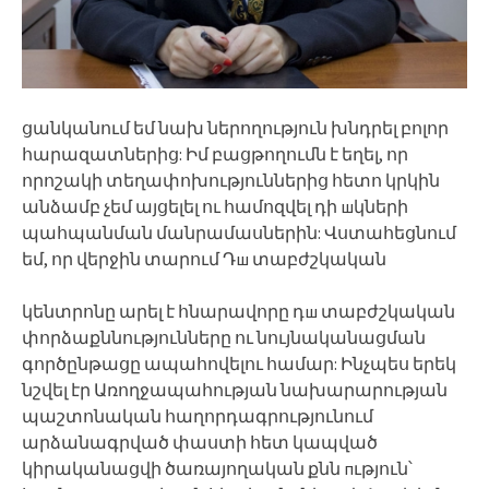
ցանկանում եմ նախ ներողություն խնդրել բոլոր
հարազատներից: Իմ բացթողումն է եղել, որ
որոշակի տեղափոխություններից հետո կրկին
անձամբ չեմ այցելել ու համոզվել դի шկների
պահպանման մանրամասներին: Վստահեցնում
եմ, որ վերջին տարում Դш տաբժշկական
կենտրոնը արել է հնարավորը դш տաբժշկական
փորձաքննությունները ու նույնականացման
գործընթացը ապահովելու համար: Ինչպես երեկ
նշվել էր Առողջապահության նախարարության
պաշտոնական հաղորդագրությունում
արձանագրված փաստի հետ կապված
կիրականացվի ծառայողական քնն пւթյուն՝