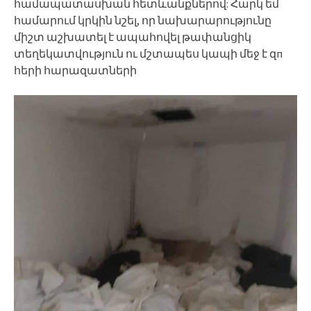
համապատասխան հետևանքներով: Հարկ եմ
համարում կրկին նշել, որ նախարարությունը
միշտ աշխատել է ապահովել թափանցիկ
տեղեկատվություն ու մշտապես կապի մեջ է զп
հերի հարազատների