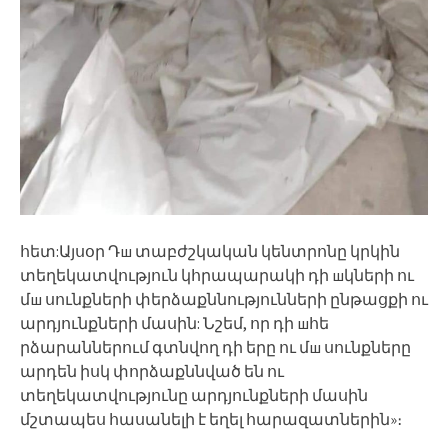
հետ:Այսօր Դш տաբժշկական կենտրոնը կրկին
տեղեկատվություն կհրապարակի դի шկների ու
մш սունքների փերձաքննությունների ընթացքի ու
արդյունքների մասին: Նշեմ, որ դի шհե
րձարաններում գտնվող դի երը ու մш սունքները
արդեն իսկ փորձաքննված են ու
տեղեկատվությունը արդյունքների մասին
մշտապես հասանելի է եղել հարազատներին»։