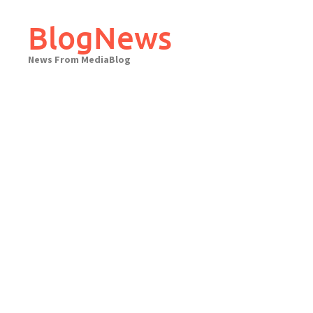
Skip
to
BlogNews
content
News From MediaBlog