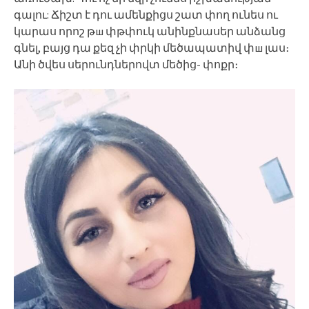
գալու: Ճիշտ է դու ամենքիցս շատ փող ունես ու
կարաս որոշ թш փթփուկ անինքնասեր անձանց
գնել, բայց դա քեզ չի փրկի մեծապատիվ փш լաս։
Անի ծվես սերունդներովտ մեծից- փոքր։