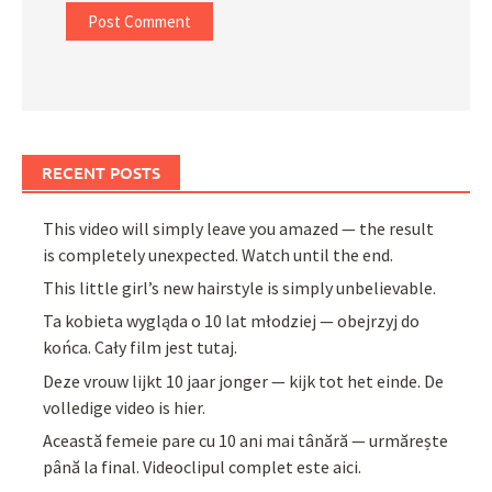
RECENT POSTS
This video will simply leave you amazed — the result
is completely unexpected. Watch until the end.
This little girl’s new hairstyle is simply unbelievable.
Ta kobieta wygląda o 10 lat młodziej — obejrzyj do
końca. Cały film jest tutaj.
Deze vrouw lijkt 10 jaar jonger — kijk tot het einde. De
volledige video is hier.
Această femeie pare cu 10 ani mai tânără — urmărește
până la final. Videoclipul complet este aici.