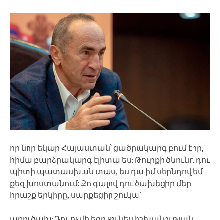
որ նոր եկար Հայաստան՝ ցածրակարգ բում էիր,
հիմա բարձրակարգ էլիտա ես: Թուրքի ծնունդ դու
պիտի պատասխան տաս, ես դա իմ սերնդով եմ
քեզ խոստանում: Քո գալով դու ծախեցիր մեր
հրաշք երկիրը, սարքեցիր շուկա՝
առուծախ: Դու ոչ մի եզր չունես իշխանության