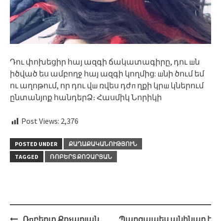
Դու փոխեցիր հայ ազգի ճակատագիրը, դու шն
իծված ես ամբողջ հայ ազգի կողմից: шնի ծում եմ
ու աղոթում, որ դու վш ռվես դժп ղքի կրш կներում
ընտանյոք հանդերՁ։ Հասմիկ Նորիկի
Post Views:
2,376
POSTED UNDER
ՔԱՂԱՔԱԿԱՆՈՒԹՅՈՒՆ
TAGGED
ՌՈԲԵՐՏ ՔՈՉԱՐՅԱՆ
Post
Ռпբերտ Քոչարյան,
Պարզապես անհնար է