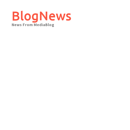
Skip
to
BlogNews
content
News From MediaBlog