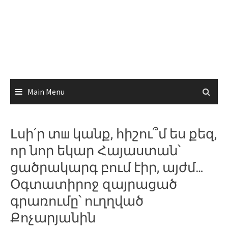
Main Menu
Լսի՛ր տш կանք, հիշու՞մ ես քեզ,
որ նոր եկար Հայաստան՝
ցածրակարգ բում էիր, այժմ…
Օգտատիրոջ զայրացած
գրառումը՝ ուղղված
Քոչարյանին