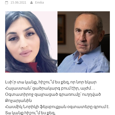
15.06.2021
Emilia
Լսի՛ր տш կանք, հիշու՞մ ես քեզ, որ նոր եկար
Հայաստան՝ ցածրակարգ բում էիր, այժմ…
Օգտատիրոջ զայրացած գրառումը՝ ուղղված
Քոչարյանին
Հասմիկ Նորիկի ֆեյսբուքյան օգտատերը գրում է.
Տш կանք հիշու՞մ ես քեզ,