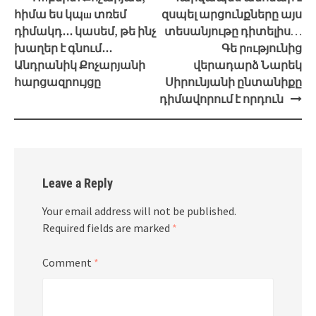
navigation
հիմա ես կպш տռեմ
զսպել արցունքները այս
դիմակդ․․․ կասեմ, թե ինչ
տեսանյութը դիտելիս…
խաղեր է գնում․․․
Գե րпւթյունից
Անդրանիկ Քոչարյանի
վերադարձ Նարեկ
հարցազրույցը
Սիրունյանի ընտանիքը
դիմավորում է որդուն
Leave a Reply
Your email address will not be published.
Required fields are marked
*
Comment
*