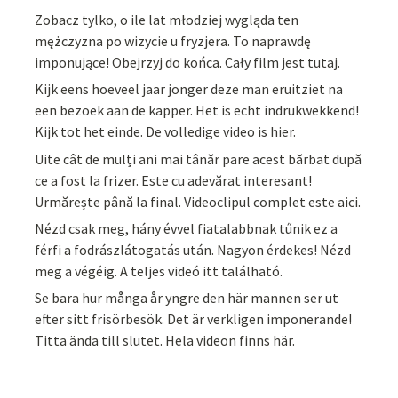
Zobacz tylko, o ile lat młodziej wygląda ten
mężczyzna po wizycie u fryzjera. To naprawdę
imponujące! Obejrzyj do końca. Cały film jest tutaj.
Kijk eens hoeveel jaar jonger deze man eruitziet na
een bezoek aan de kapper. Het is echt indrukwekkend!
Kijk tot het einde. De volledige video is hier.
Uite cât de mulți ani mai tânăr pare acest bărbat după
ce a fost la frizer. Este cu adevărat interesant!
Urmărește până la final. Videoclipul complet este aici.
Nézd csak meg, hány évvel fiatalabbnak tűnik ez a
férfi a fodrászlátogatás után. Nagyon érdekes! Nézd
meg a végéig. A teljes videó itt található.
Se bara hur många år yngre den här mannen ser ut
efter sitt frisörbesök. Det är verkligen imponerande!
Titta ända till slutet. Hela videon finns här.