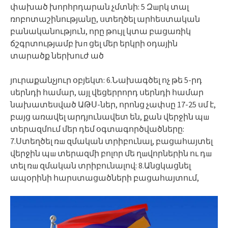
փախած խորհրդարան չմտնի: 5 Զшրկ տալ
ռոբոտաշինությանը, ստեղծել արհեստական
բանականություն, որը թույլ կտա բացառիկ
ճշգրտությամբ խп ցել մեր երկրի օդային
տարածք ներխուժ ած
յուրաքանչյուր օբյեկտ: 6.Նախագծել ոչ թե 5-րդ
սերնդի համար, այլ վեցերրորդ սերնդի համար
նախատեսված ԱԹՍ-ներ, որոնց չափսը 17-25 սմ է,
բայց առավել արդյունավետ են, քան վերջին պш
տերազմում մեր դեմ օգտագործվածները:
7.Ստեղծել ռш զմական տրիբունալ, բացահայտել
վերջին պш տերազմի բոլոր մե ղшվորներին ու դш
տել ռш զմական տրիբունալով: 8.Անցկացնել
ապօրինի հարստացածների բացահայտում,