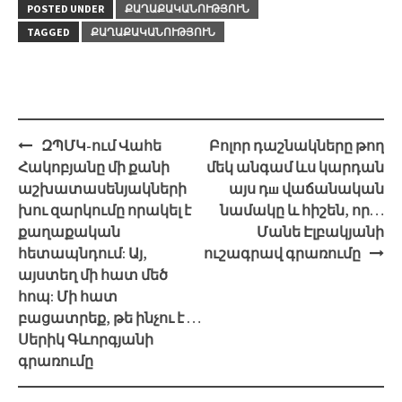
POSTED UNDER
ՔԱՂԱՔԱԿԱՆՈՒԹՅՈՒՆ
TAGGED
ՔԱՂԱՔԱԿԱՆՈՒԹՅՈՒՆ
Post
ԶՊՄԿ-ում Վահե
Բոլոր դաշնակները թող
navigation
Հակոբյանը մի քանի
մեկ անգամ ևս կարդան
աշխատասենյակների
այս դш վաճանական
խու զարկումը որակել է
նամակը և հիշեն, որ…
քաղաքական
Մանե Էլբակյանի
հետապնդում: Այ,
ուշագրավ գրառումը
այստեղ մի հատ մեծ
հոպ: Մի հատ
բացատրեք, թե ինչու է …
Սերիկ Գևորգյանի
գրառումը