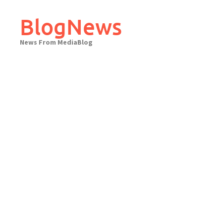
Skip
to
BlogNews
content
News From MediaBlog