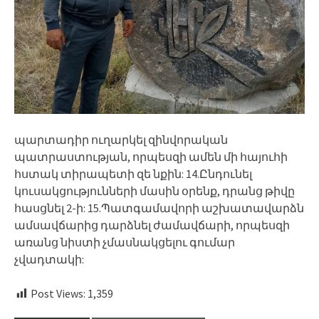
պարտադիր ուղարկել զինվորական
պատրաստության, որպեսզի ամեն մի հայուհի
հստակ տիրապետի զե նքին: 14.Ընդունել
կուսակցությունների մասին օրենք, դրանց թիվը
հասցնել 2-ի: 15.Պատգամավորի աշխատավարձն
ամսավճարից դարձնել ժամավճարի, որպեսզի
առանց նիստի չմասնակցելու գումար
չվադտակի:
Post Views:
1,359