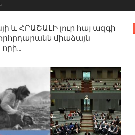
Ն
ի և ՀՐԱՇԱԼԻ լուր հայ ազգի
որհրդարանն միաձայն
 որի…