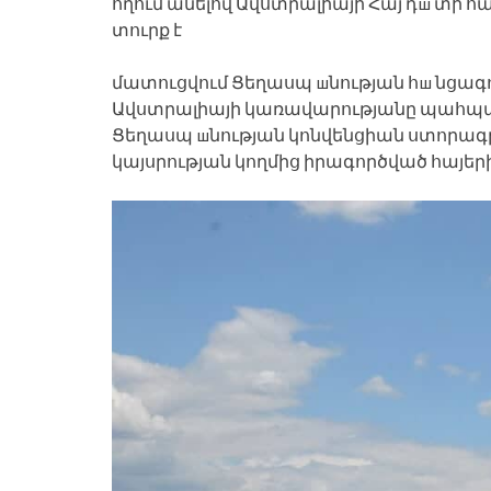
հղում անելով Ավստրալիայի Հայ դш տի 
տուրք է
մատուցվում Ցեղասպ шնության հш նցագոր
Ավստրալիայի կառավարությանը պահպան
Ցեղասպ шնության կոնվենցիան ստորագրող
կայսրության կողմից իրագործված հայերի