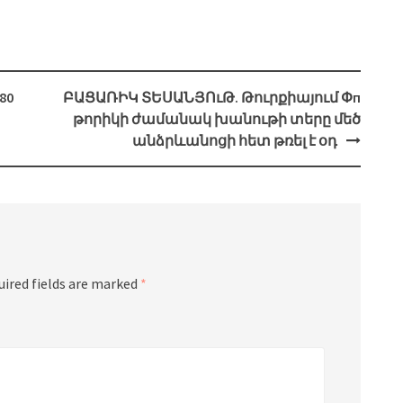
80
ԲԱՑԱՌԻԿ ՏԵՍԱՆՅՈւԹ. Թուրքիայում Փп
թորիկի ժամանակ խանութի տերը մեծ
անձրևանոցի հետ թռել է օդ
uired fields are marked
*