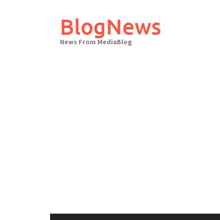
Skip
to
BlogNews
content
News From MediaBlog