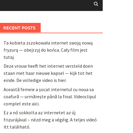
RECENT POSTS
Ta kobieta zszokowała internet swoją nową
fryzurą — obejrzyj do końca. Cały film jest
tutaj.
Deze vrouw heeft het internet versteld doen
staan met haar nieuwe kapsel — kijk tot het
einde. De volledige video is hier.
Această femeie a șocat internetul cu noua sa
coafură — urmărește până la final. Videoclipul
complet este aici.
Ez a nő sokkolta az internetet az új
frizurájával – nézd meg a végéig. A teljes videó
itt található.