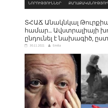
ՆՈՐՈՒԹՅՈՒՆՆԵՐ
ՔԱՂԱՔԱԿԱՆՈՒԹՅՈՒ
ՏՀԱՃ Անակնկալ Թուրքիայ
համար… Ավստրալիայի խ
ընդունել է նախագիծ, ըստ
30.11.2021
Emilia