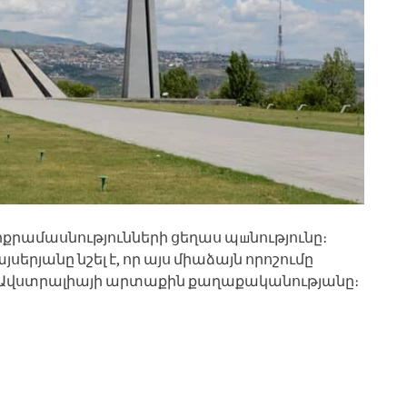
փոքրամասնությունների ցեղաս պшնությունը։
րյանը նշել է, որ այս միաձայն որոշումը
ը Ավստրալիայի արտաքին քաղաքականությանը։