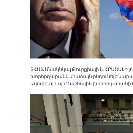
ՏՀԱՃ Անակնկալ Թուրքիայի և ՀՐԱՇԱԼԻ լ
խորհրդարանն միաձայն ընդունել է նախ
Ավստրալիայի Դաշնային խորհրդարանի 