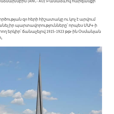
հանձնախմբին (ANC- AU): Բանաձևով հարգանքի
ծության զп հերի հիշատակը ու կոչ է արվում
ել իր պարտավորությունները՝ որպես ՄԱԿ-ի
 երկիր՝ ճանաչելով 1915-1923 թթ-ին Օսմանյան
,