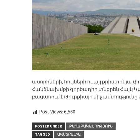
ասորիների, հույների ու այլ քրիստոնյա 
Հանձնախմբի գործադիր տնօրեն Հայկ Կայսե
բացառում է Թուրքիայի միջամտություն
Post Views:
6,560
POSTED UNDER
ՔԱՂԱՔԱԿԱՆՈՒԹՅՈՒՆ
TAGGED
ԱՎՍՏՐԱԼԻԱ