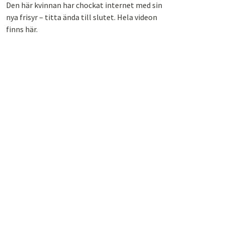
Den här kvinnan har chockat internet med sin
nya frisyr – titta ända till slutet. Hela videon
finns här.