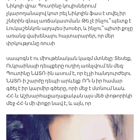
Նիկոլի վրա: Պուտինը կուլիսներում
չկարողանալով կոտ րել Նիկոլին ֆաս է տվել իր
շներին գնալ առճակատման: Թե չէ ինչու՞ պետք է
Լուկաշենկոն այդպես խոսեր, և ինչու՞ պիտի քոչը
առանց վախենալու հայտարարեր, որ մեր
փրկությունը ռուսի
սապոգն է ու միութենական կազմ մտնելը: Տեսեք,
Ուկրաինայի դեպքերը ուղիղ առնչվում են մեզ:
Պուտինը ՆԱՏՈ-ին ասում է, որ էլ չի հանդուրժելու
ՆԱՏՈ-ի շարժը դեպի արևելք: ՌԴ-ն իր համար
գծել է իր կարմիր գծերը, որի մեջ է մտնում նաև
ՀՀ-ն: Աշխարհաքաղաքական այս մեծ փոթորիկի
մեջ ՀՀ-ն մի փոքր նավ է, և այն, որ