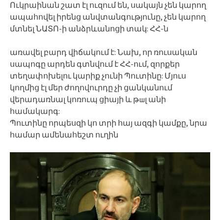
Ուկրաինան շատ էլ ուզում են, սակայն չեն կարող
ապահովել իրենց անվտանգությունը, չեն կարող
մտնել ՆԱՏՈ-ի անձրևանոցի տակ: ՀՀ-ն
առավել բարդ վիճակում է: Նախ, որ ռուսական
սապոգը արդեն գտնվում է ՀՀ-ում, զորքեր
տեղափոխելու կարիք չունի Պուտինը: Մյուս
կողմից էլ մեր ժողովուրդը չի ցանկանում
վերադառնալ կոռուպ ցիայի և թшլ անի
համակարգ:
Պուտինը որպեսզի կո տրի հայ ազգի կամքը, նրա
համար ամենահեշտ ուղին