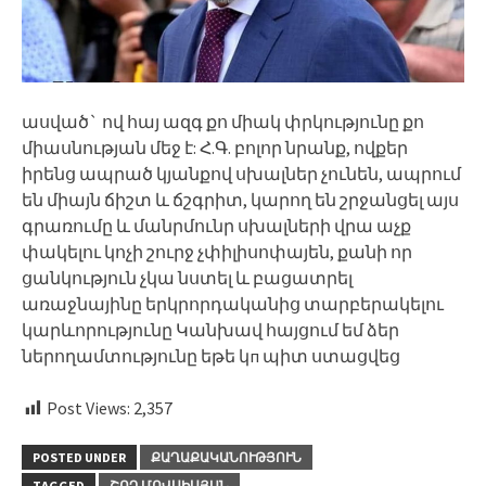
ասված` ով հայ ազգ քո միակ փրկությունը քո
միասնության մեջ է: Հ.Գ. բոլոր նրանք, ովքեր
իրենց ապրած կյանքով սխալներ չունեն, ապրում
են միայն ճիշտ և ճշգրիտ, կարող են շրջանցել այս
գրառումը և մանրմունր սխալների վրա աչք
փակելու կոչի շուրջ չփիլիսոփայեն, քանի որ
ցանկություն չկա նստել և բացատրել
առաջնայինը երկրորդականից տարբերակելու
կարևորությունը Կանխավ հայցում եմ ձեր
ներողամտությունը եթե կп պիտ ստացվեց
Post Views:
2,357
POSTED UNDER
ՔԱՂԱՔԱԿԱՆՈՒԹՅՈՒՆ
TAGGED
ՇՈՂ ՄՈՎՍԻՍՅԱՆ