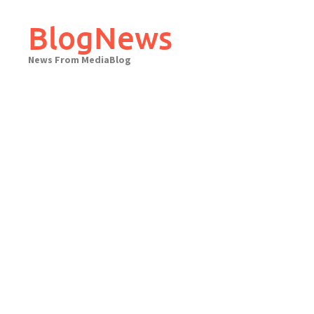
Skip
to
BlogNews
content
News From MediaBlog