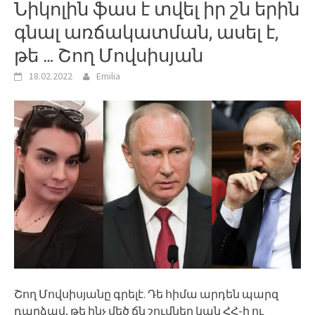
Նիկոլին ֆաս է տվել իր շն երին
գնալ առճակատման, ասել է,
թե … Շող Մովսիսյան
18.02.2022
Emilia
Շող Մովսիսյանը գրելէ. Դե հիմա արդեն պարզ
դարձավ, թե ինչ մեծ ճն շումներ կան ՀՀ-ի ու