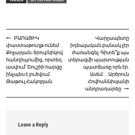
Post
ԲԱՌԱՑԻԿ
Վարչապետը
navigation
փաստաթուղթ ունեմ
իդեալական բանակ չէր
Քոչարյան-Տրուբնիկով
ժառանգել. Գիտե՞ք պш
հանդիպումից, որտեղ
տերազմի պարտության
ասվում՝ Շուշիի հարցը
պատճառը որն էր.
ինչպես է լուծվում.
Ասեմ… Արծրուն
Թաթուլ Հակոբյան
Հովհաննիսյանի
անդրադարձը
Leave a Reply