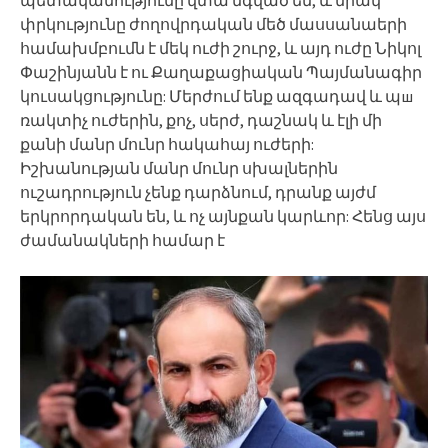
փրկությունը ժողովրդական մեծ մասսանաերի
համախմբումն է մեկ ուժի շուրջ, և այդ ուժը Նիկոլ
Փաշինյանն է ու Քաղաքացիական Պայմանագիր
կուսակցությունը: Մերժում ենք ազգադավ և պш
ռակտիչ ուժերին, քոչ, սերժ, դաշնակ և էլի մի
քանի մանր մունր հակահայ ուժերի:
Իշխանության մանր մունր սխալներին
ուշադրություն չենք դարձնում, դրանք այժմ
երկրորդական են, և ոչ այնքան կարևոր: Հենց այս
ժամանակների համար է