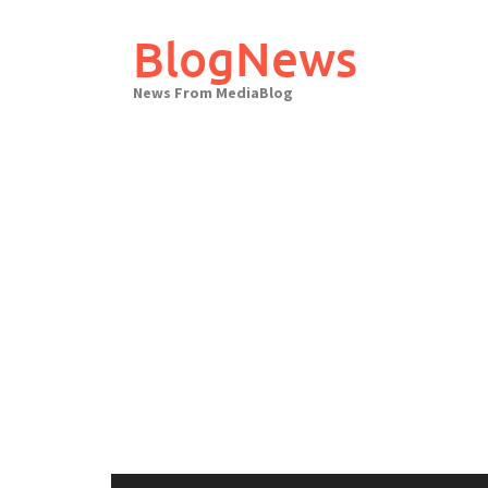
Skip
to
BlogNews
content
News From MediaBlog