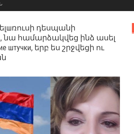
Ն
Բելшռուսի դեսպանի
, նա համարձակվեց ինձ ասել
е штучки, երբ ես շրջվեցի ու
ան