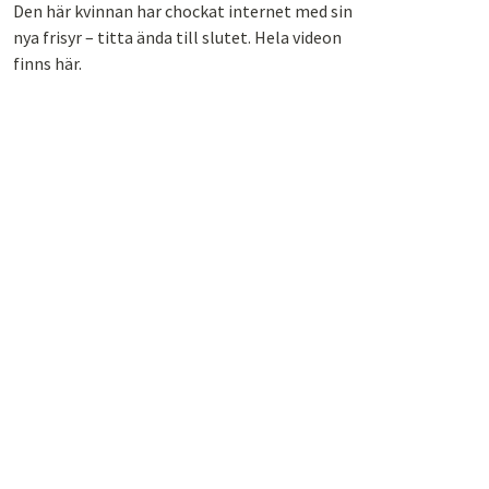
Den här kvinnan har chockat internet med sin
nya frisyr – titta ända till slutet. Hela videon
finns här.