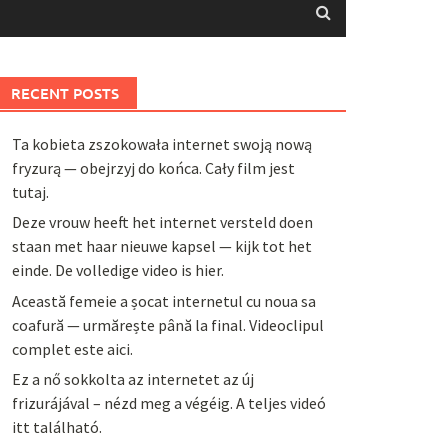
RECENT POSTS
Ta kobieta zszokowała internet swoją nową
fryzurą — obejrzyj do końca. Cały film jest
tutaj.
Deze vrouw heeft het internet versteld doen
staan met haar nieuwe kapsel — kijk tot het
einde. De volledige video is hier.
Această femeie a șocat internetul cu noua sa
coafură — urmărește până la final. Videoclipul
complet este aici.
Ez a nő sokkolta az internetet az új
frizurájával – nézd meg a végéig. A teljes videó
itt található.