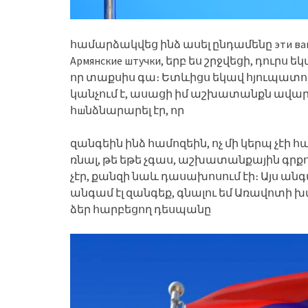
համարձակվեց ինձ ասել ընդամենը эти ва
Армянские штучки, երբ ես շրջվեցի, դուրս 
որ տաքսիս գա։ Ետևիցս եկավ հյուպատոս
կանչում է, ասացի իմ աշխատանքն ավարտ
հшնձնարարել էր, որ
զանգեին ինձ համոզեին, ոչ մի կերպ չէի 
ռնալ, թե եթե չգաս, աշխատանքային գրքու
չէր, քանզի նաև դասախոսում էի։ Այս անգա
անգամ էլ զանգեք, գնալու եմ Առավոտի խ
ձեր հարբեցող դեսպանը