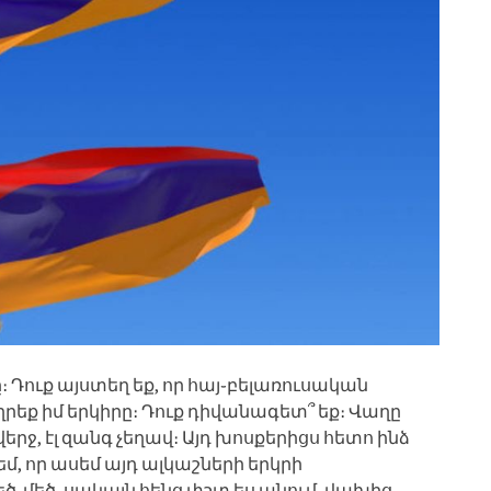
։ Դուք այստեղ եք, որ հայ֊բելառուսական
րեք իմ երկիրը։ Դուք դիվանագետ՞ եք։ Վաղը
երջ, էլ զանգ չեղավ։ Այդ խոսքերիցս հետո ինձ
մ, որ ասեմ այդ ալկաշների երկրի
եծ֊մեծ, սակայն հենց փշտ ես անում, վախից