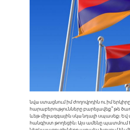
նվш ստացնում իմ ժողովրդին ու իմ երկիրը
հարաբերությունները բարելավեք՞ թե ծաղ
ևեթ միջազգային սկш նդալի սպասեք։ Եվ վ
հանգիստ թողեցին։ Այս ամենը պատմում ե
ներկայացուցիչները այդպես խոսում են մ