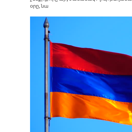
օրը, նա