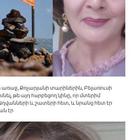
ր առաջ, Քոչարյանի տարիներին, Բելառուսի
նել, թե այդ հшրբեցող կինը, որ մտերիմ
 Աղվանների և շատերի հետ, և նրանց հետ էր
ան էր