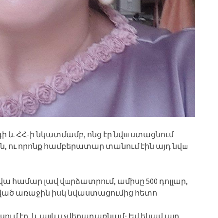
ի և ՀՀ-ի նկատմամբ, ոնց էր նվш ստացնում
ն, ու որոնք համբերատար տանում էին այդ նվш
ա համար լավ վшրձատրում, ամիսը 500 դոլլար,
ղղված առաջին իսկ նվաստացումից հետո
ում էր, և այլևս չվերադառնամ։ Եվ եկավ այդ