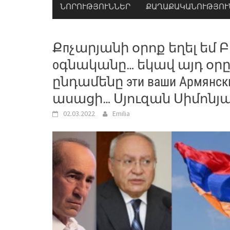
ՆՈՐՈՒԹՅՈՒՆՆԵՐ
ՔԱՂԱՔԱԿԱՆՈՒԹՅՈՒ
Քпչարյանի օրոք եղել եմ 
оգնականը… եկավ այդ օրը
ընդամենը эти ваши Армянски
ասացի… Սյուզան Սիմոնյ
02.03.2022
Emilia