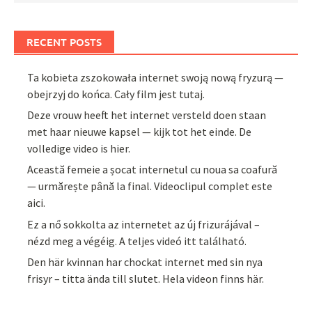
RECENT POSTS
Ta kobieta zszokowała internet swoją nową fryzurą —
obejrzyj do końca. Cały film jest tutaj.
Deze vrouw heeft het internet versteld doen staan
met haar nieuwe kapsel — kijk tot het einde. De
volledige video is hier.
Această femeie a șocat internetul cu noua sa coafură
— urmărește până la final. Videoclipul complet este
aici.
Ez a nő sokkolta az internetet az új frizurájával –
nézd meg a végéig. A teljes videó itt található.
Den här kvinnan har chockat internet med sin nya
frisyr – titta ända till slutet. Hela videon finns här.