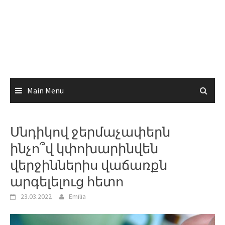
Main Menu
Սնդիկով ջերմաչափերն
ինչո՞վ կփոխարինվեն
վերջիններիս վաճառքն
արգելելուց հետո
23.03.2022
Emilia