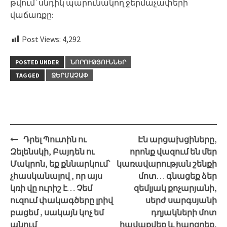
թվում՝ սնդիկ պարունակող ջերմաչափերի
վաճառքը:
Post Views:
4,292
POSTED UNDER
ՆՈՐՈՒԹՅՈՒՆՆԵՐ
TAGGED
ՋԵՐՄԱՉԱՓ
Post
Դրել Պուտին ու
Էն արցախցիները,
navigation
Զելենսկի, Բայդեն ու
որոնք վազում են մեր
Մակրոն, եք քննարկում՝
կառավարության շենքի
չհասկանալով , որ այս
մոտ… գնացեք ձեր
կռի վը ուրիշ է… Չեմ
զեմլյակ քոչարյանի,
ուզում փակագծերը լրիվ
սերժ սարգսյանի
բացեմ , սակայն կոչ եմ
դղյակների մոտ
անում
հավաքվեք և հարցրեք,