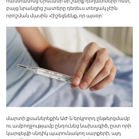
հաստատեց Երեւանի մի շարք դեղատների հետ,
բայց նրանցից շատերը դեռեւս տեղյակ չէին
որոշման մասին: Հիշեցնենք, որ այսօր`
մարտի քսաներեքին ԱԺ-ն երկրորդ ընթերցմամբ
ու ամբողջությամբ ընդունեց նախագիծ, ըստ որի
կարգելվի սնդիկ պարունակող սարքերի, այդ