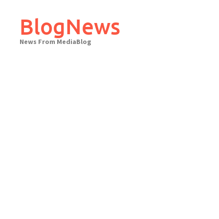
Skip
to
BlogNews
content
News From MediaBlog