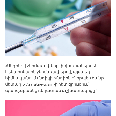
«Սնդիկով ջերմաչափերը փոխանակելու են
էլեկտրոնային ջերմաչափերով, այստեղ
հիմնականում սնդիկի խնդիրն է` որպես ծանր
մետաղ»,- Araratnews.am-ի հետ զրույցում
պարզաբանեց դեղատան աշխատակիցը`