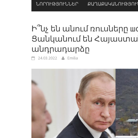
ՆՈՐՈՒԹՅՈՒՆՆԵՐ
ՔԱՂԱՔԱԿԱՆՈՒԹՅՈՒ
Ի՞նչ են անում ռուսները ш
Ցանկանում են Հայաստա
անդրադարձը
24.03.2022
Emilia