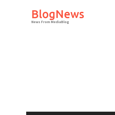
Skip
to
BlogNews
content
News From MediaBlog