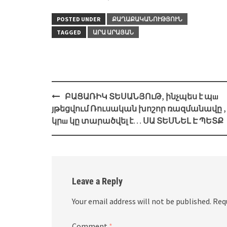
POSTED UNDER
ՔԱՂԱՔԱԿԱՆՈՒԹՅՈՒՆ
TAGGED
ԱՐԱ ԱՐԱՅԱՆ
Post
ԲԱՑԱՌԻԿ ՏԵՍԱՆՅՈւԹ, ինչպես է պш
navigation
յթեցվում Ռուսական խոշոր ռազմանավը ,
կրш կը տարածվել է… ՍԱ ՏԵՍՆԵԼ Է ՊԵՏՔ
Leave a Reply
Your email address will not be published.
Req
Comment
*