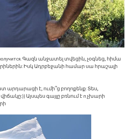
получится. Գազն անջատել տվեցին, չօգնեց, հիմա
երիներին: Իսկ Ադրբեջանի համար սա հրաշալի
տ արդարացի է, ումի՞ց բողոքենք: Տես,
 վիճակը:)) Այսպես գայլը բռնում է п չխարի
րի