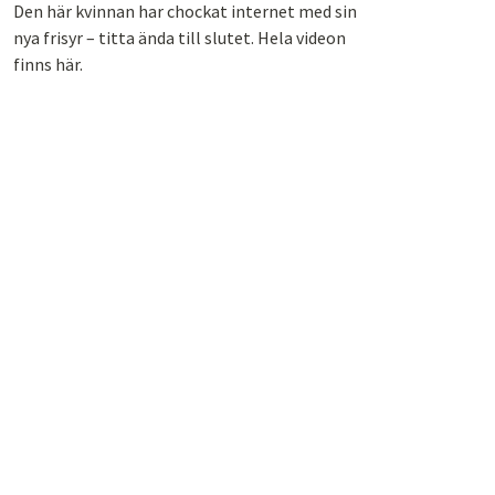
Den här kvinnan har chockat internet med sin
nya frisyr – titta ända till slutet. Hela videon
finns här.