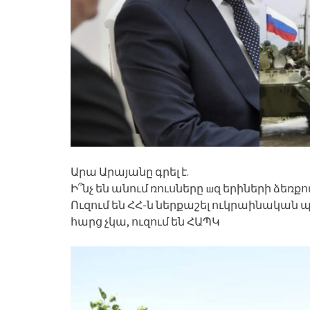
Արա Արայանը գրել է.
Ի՞նչ են անում ռուսները шզ երիների ձեռքո
Ուզում են ՀՀ-ն ներքաշել ուկրաինական պш 
հարց չկա, ուզում են ՀԱՊԿ