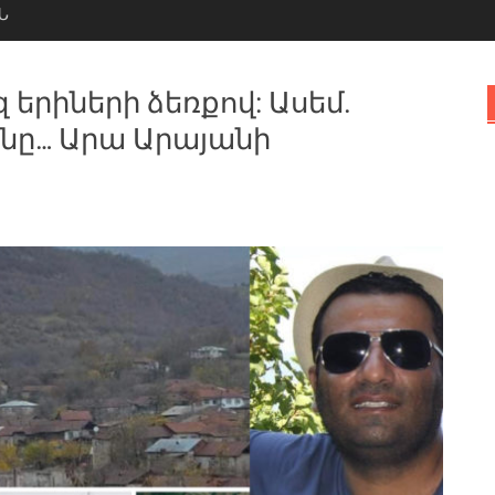
Ն
զ երիների ձեռքով: Ասեմ.
նը… Արա Արայանի