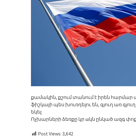
քամակին, քշում տանում է իրեն հարմար տ
ֆիշկայի պես խուռդելու են, գյուղ առ գյու
եկել:
Ոչխարների ձեռքը կր шկն ընկած ազգ փո
Post Views:
3,642