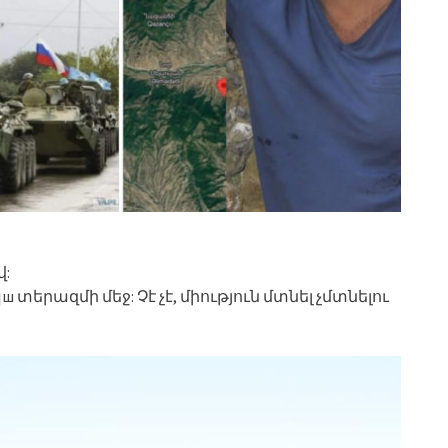
վ:
տերազմի մեջ: Չէ չէ, միություն մտնել չմտնելու