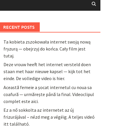
RECENT POSTS
Ta kobieta zszokowała internet swoją nową
fryzurą — obejrzyj do końca. Cały film jest
tutaj.
Deze vrouw heeft het internet versteld doen
staan met haar nieuwe kapsel — kijk tot het
einde. De volledige video is hier.
Această femeie a șocat internetul cu noua sa
coafură — urmărește până la final. Videoclipul
complet este aici.
Ez a nő sokkolta az internetet az új
frizurájával – nézd meg a végéig. A teljes videó
itt található.