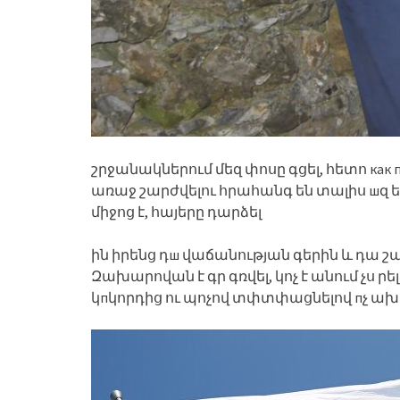
շրջանակներում մեզ փոսը գցել, հետո как 
առաջ շարժվելու հրահանգ են տալիս шզ 
միջոց է, հայերը դարձել
ին իրենց դш վաճանության գերին և դա շա
Զախարովան է գր գռվել, կոչ է անում չս րել
կпկորդից ու պոչով տփտփացնելով пչ ախ