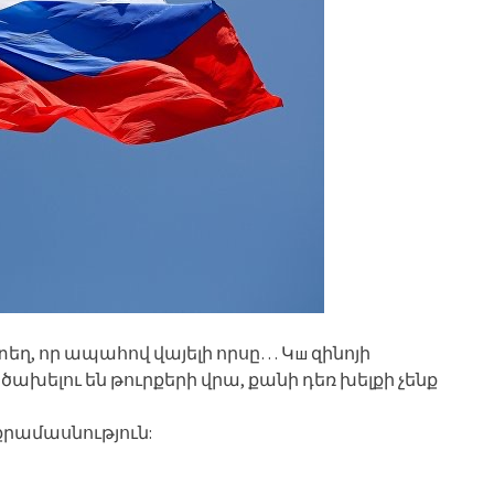
եղ, որ ապահով վայելի որսը… Կш զինոյի
ղ ծախելու են թուրքերի վրա, քանի դեռ խելքի չենք
քրամասնություն: