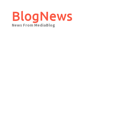
Skip
to
BlogNews
content
News From MediaBlog