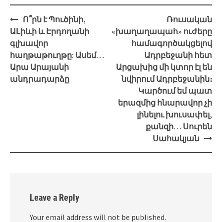
Post
Ո՞րն է Պուծինի,
Ռուսական
navigation
ԱԼիևի և Էրդողանի
«խաղաղապահ» ուժերը
գլխավոր
համագործակցելով
հաղթաթուղթը: Ասեմ…
Ադրբեջանի հետ
Արա Արայանի
Արցախից մի կտոր էլ են
անդրադարձը
նվիրում Ադրբեջանին։
Կարծում եմ պատ
երազմից հնարավոր չի
լինելու խուսափել,
քանզի… Սուրեն
Սահակյան
Leave a Reply
Your email address will not be published.