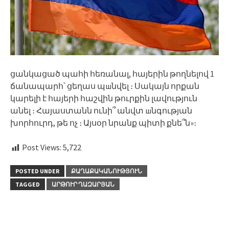
ցանկացած պահի հեռանալ, հայերին թողնելով 1
ճանապարհ՝ ցեղաս պшնվել ։ Սակայն որքան
կարելի է հայերի հաշվին թուրքին լավություն
անել ։ Հայաստանն ունի՞ անվտ шնգության
խորհուրդ, թե ոչ ։ Այսօր նրանք պիտի քնե՞ն»։
Post Views:
5,722
POSTED UNDER
ՔԱՂԱՔԱԿԱՆՈՒԹՅՈՒՆ
TAGGED
ԱՐԹՈՒՐ ՂԱԶԱՐՅԱՆ