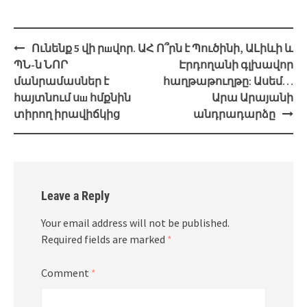
Post
Ունենք 5 վի րшվոր. ԱՀ
Ո՞րն է Պուծինի, ԱԼիևի և
navigation
ՊՆ-ն ՆՈՐ
Էրդողանի գլխավոր
մանրամասներ է
հաղթաթուղթը: Ասեմ…
հայտնում սш հմքնին
Արա Արայանի
տիրող իրավիճկից
անդրադարձը
Leave a Reply
Your email address will not be published.
Required fields are marked
*
Comment
*