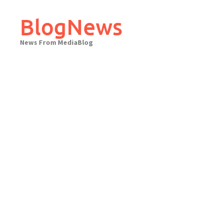
Skip
to
BlogNews
content
News From MediaBlog