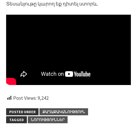
Տեսանյութը կարող եք դիտել ստորև.
Post Views:
9,242
POSTED UNDER
ՔԱՂԱՔԱԿԱՆՈՒԹՅՈՒՆ
TAGGED
ՆՈՐՈՒԹՅՈՒՆՆԵՐ