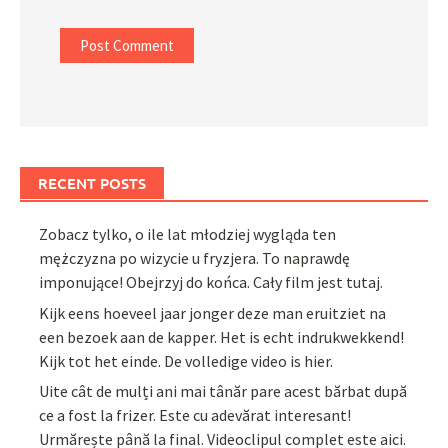
RECENT POSTS
Zobacz tylko, o ile lat młodziej wygląda ten
mężczyzna po wizycie u fryzjera. To naprawdę
imponujące! Obejrzyj do końca. Cały film jest tutaj.
Kijk eens hoeveel jaar jonger deze man eruitziet na
een bezoek aan de kapper. Het is echt indrukwekkend!
Kijk tot het einde. De volledige video is hier.
Uite cât de mulți ani mai tânăr pare acest bărbat după
ce a fost la frizer. Este cu adevărat interesant!
Urmărește până la final. Videoclipul complet este aici.