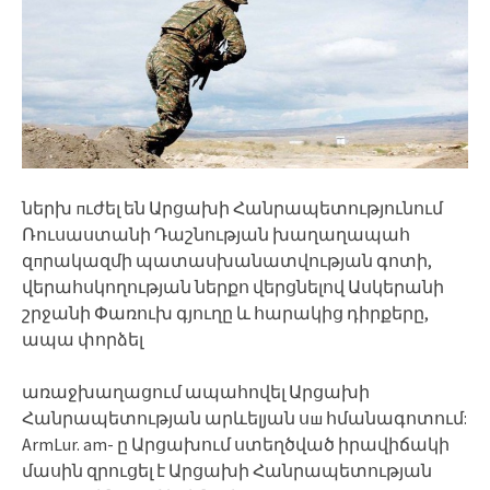
ներխ пւժել են Արցախի Հանրապետությունում
Ռուսաստանի Դաշնության խաղաղապահ
զпրակազմի պատասխանատվության գոտի,
վերահսկողության ներքո վերցնելով Ասկերանի
շրջանի Փառուխ գյուղը և հարակից դիրքերը,
ապա փորձել
առաջխաղացում ապահովել Արցախի
Հանրապետության արևելյան սш հմանագոտում:
ArmLur. am- ը Արցախում ստեղծված իրավիճակի
մասին զրուցել է Արցախի Հանրապետության