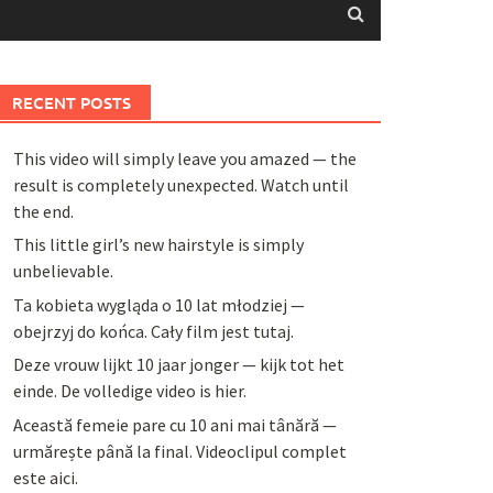
RECENT POSTS
This video will simply leave you amazed — the
result is completely unexpected. Watch until
the end.
This little girl’s new hairstyle is simply
unbelievable.
Ta kobieta wygląda o 10 lat młodziej —
obejrzyj do końca. Cały film jest tutaj.
Deze vrouw lijkt 10 jaar jonger — kijk tot het
einde. De volledige video is hier.
Această femeie pare cu 10 ani mai tânără —
urmărește până la final. Videoclipul complet
este aici.