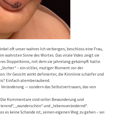
inkel oft unser wahres Ich verbergen, beschloss eine Frau,
 im wahrsten Sinne des Wortes. Das virale Video zeigt sie
hres Doppelkinns, mit dem sie jahrelang gekämpft hatte.
 „Vorher“ – ein stiller, mutiger Moment vor der
: Ihr Gesicht wirkt definierter, die Kinnlinie schärfer und
bnis? Einfach atemberaubend.
ere Veränderung — sondern das Selbstvertrauen, das von
ers. Die Kommentare sind voller Bewunderung und
rierend“, „wunderschön“ und „lebensverändernd“.
ass es keine Schande ist, seinen eigenen Weg zu gehen – sei