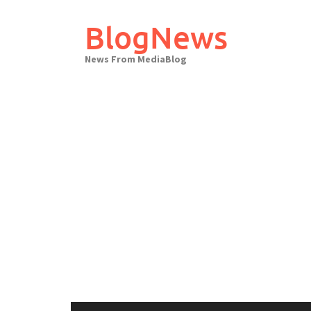
Skip
to
BlogNews
content
News From MediaBlog