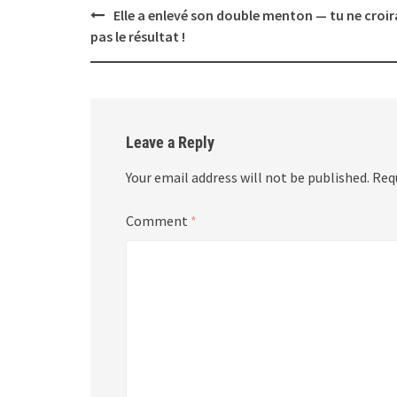
Post
Elle a enlevé son double menton — tu ne croir
navigation
pas le résultat !
Leave a Reply
Your email address will not be published.
Req
Comment
*