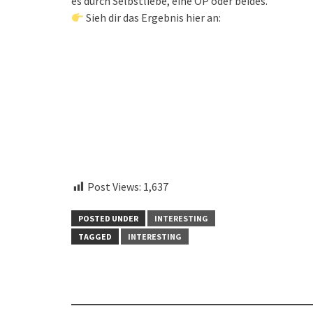
es durch Selbstliebe, eine OP oder beides.
Sieh dir das Ergebnis hier an:
instagram embed code
Post Views:
1,637
POSTED UNDER
INTERESTING
TAGGED
INTERESTING