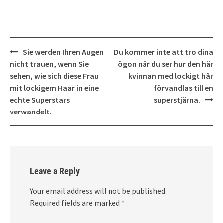
Post
Sie werden Ihren Augen
Du kommer inte att tro dina
navigation
nicht trauen, wenn Sie
ögon när du ser hur den här
sehen, wie sich diese Frau
kvinnan med lockigt hår
mit lockigem Haar in eine
förvandlas till en
echte Superstars
superstjärna.
verwandelt.
Leave a Reply
Your email address will not be published.
Required fields are marked
*