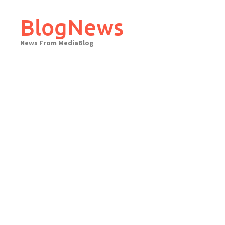
Skip
to
BlogNews
content
News From MediaBlog