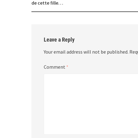
navigation
de cette fille…
Leave a Reply
Your email address will not be published.
Req
Comment
*