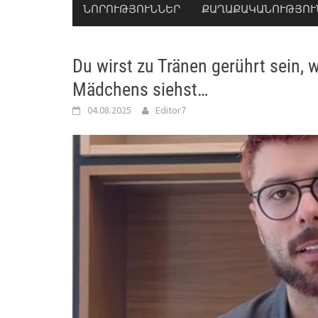
ՆՈՐՈՒԹՅՈՒՆՆԵՐ
ՔԱՂԱՔԱԿԱՆՈՒԹՅՈՒ
Du wirst zu Tränen gerührt sein,
Mädchens siehst…
04.08.2025
Editor7