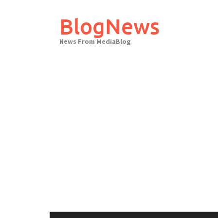
Skip
to
BlogNews
content
News From MediaBlog