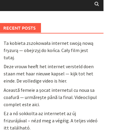
RECENT POSTS
Ta kobieta zszokowała internet swoją nową
fryzurą — obejrzyj do końca. Cały film jest
tutaj.
Deze vrouw heeft het internet versteld doen
staan met haar nieuwe kapsel — kijk tot het
einde. De volledige video is hier.
Această femeie a șocat internetul cu noua sa
coafură — urmărește până la final. Videoclipul
complet este aici.
Ez a nő sokkolta az internetet az új
frizurájával – nézd meg a végéig. A teljes videó
itt található.