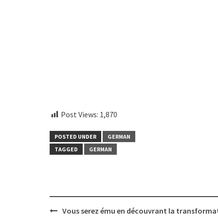
aitohumanizetextconverter.com
Post Views:
1,870
POSTED UNDER
GERMAN
TAGGED
GERMAN
Post
Vous serez ému en découvrant la transforma