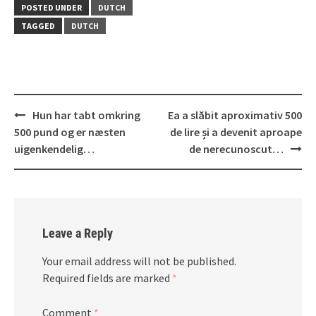
POSTED UNDER
DUTCH
TAGGED
DUTCH
Post
Hun har tabt omkring
Ea a slăbit aproximativ 500
navigation
500 pund og er næsten
de lire și a devenit aproape
uigenkendelig…
de nerecunoscut…
Leave a Reply
Your email address will not be published.
Required fields are marked
*
Comment
*