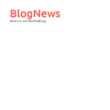
Skip
to
BlogNews
content
News From MediaBlog