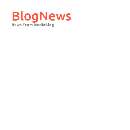
Skip
to
BlogNews
content
News From MediaBlog