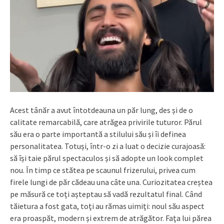
Acest tânăr a avut întotdeauna un păr lung, des și de o
calitate remarcabilă, care atrăgea privirile tuturor. Părul
său era o parte importantă a stilului său și îi definea
personalitatea. Totuși, într-o zi a luat o decizie curajoasă:
să își taie părul spectaculos și să adopte un look complet
nou. În timp ce stătea pe scaunul frizerului, privea cum
firele lungi de păr cădeau una câte una. Curiozitatea creștea
pe măsură ce toți așteptau să vadă rezultatul final. Când
tăietura a fost gata, toți au rămas uimiți: noul său aspect
era proaspăt, modern și extrem de atrăgător. Fața lui părea