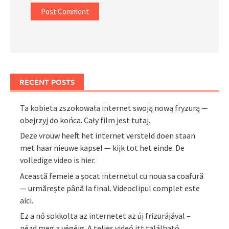
RECENT POSTS
Ta kobieta zszokowała internet swoją nową fryzurą —
obejrzyj do końca. Cały film jest tutaj.
Deze vrouw heeft het internet versteld doen staan
met haar nieuwe kapsel — kijk tot het einde. De
volledige video is hier.
Această femeie a șocat internetul cu noua sa coafură
— urmărește până la final. Videoclipul complet este
aici.
Ez a nő sokkolta az internetet az új frizurájával –
nézd meg a végéig. A teljes videó itt található.