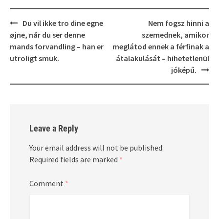
Post
Du vil ikke tro dine egne
Nem fogsz hinni a
navigation
øjne, når du ser denne
szemednek, amikor
mands forvandling – han er
meglátod ennek a férfinak a
utroligt smuk.
átalakulását – hihetetlenül
jóképű.
Leave a Reply
Your email address will not be published.
Required fields are marked
*
Comment
*