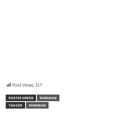
aitohumanizetextconverter.com
Post Views:
317
POSTED UNDER
ROMANIAN
TAGGED
ROMANIAN