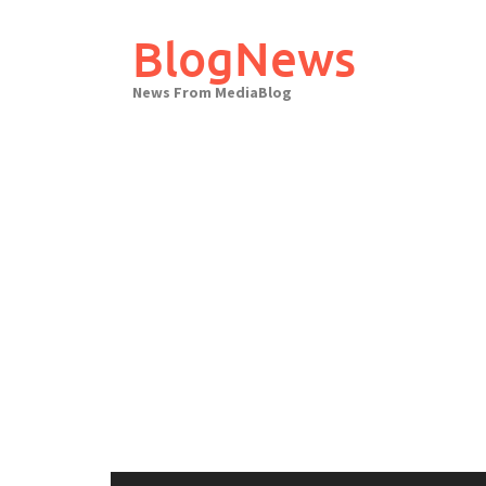
Skip
to
BlogNews
content
News From MediaBlog