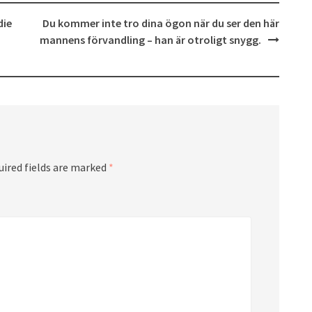
die
Du kommer inte tro dina ögon när du ser den här
mannens förvandling – han är otroligt snygg.
uired fields are marked
*