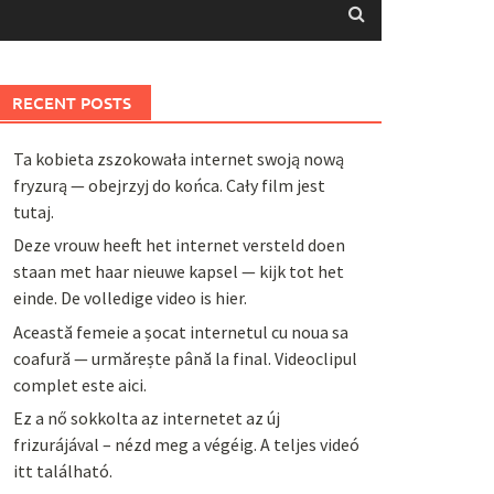
RECENT POSTS
Ta kobieta zszokowała internet swoją nową
fryzurą — obejrzyj do końca. Cały film jest
tutaj.
Deze vrouw heeft het internet versteld doen
staan met haar nieuwe kapsel — kijk tot het
einde. De volledige video is hier.
Această femeie a șocat internetul cu noua sa
coafură — urmărește până la final. Videoclipul
complet este aici.
Ez a nő sokkolta az internetet az új
frizurájával – nézd meg a végéig. A teljes videó
itt található.