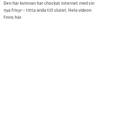
Den här kvinnan har chockat internet med sin
nya frisyr – titta ända till slutet. Hela videon
finns här.