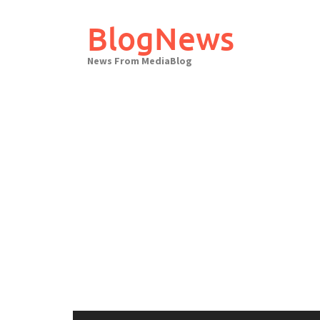
Skip
to
BlogNews
content
News From MediaBlog