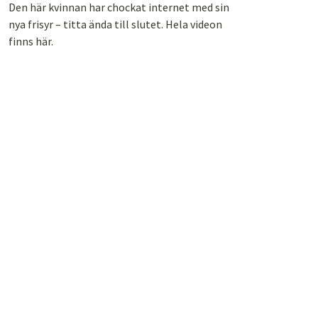
Den här kvinnan har chockat internet med sin
nya frisyr – titta ända till slutet. Hela videon
finns här.