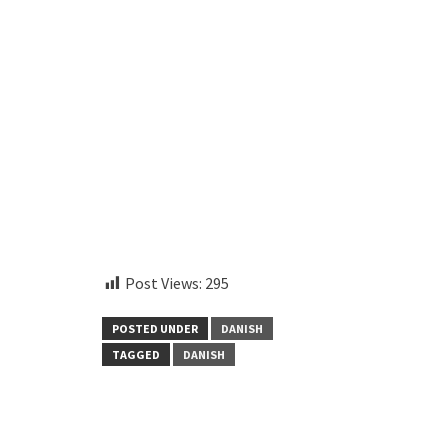
instagram embed code
Post Views:
295
POSTED UNDER
DANISH
TAGGED
DANISH