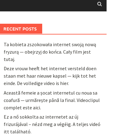
RECENT POSTS
Ta kobieta zszokowała internet swoją nową
fryzurą — obejrzyj do końca. Cały film jest
tutaj.
Deze vrouw heeft het internet versteld doen
staan met haar nieuwe kapsel — kijk tot het
einde. De volledige video is hier.
Această femeie a șocat internetul cu noua sa
coafură — urmărește până la final. Videoclipul
complet este aici.
Ez a nő sokkolta az internetet az új
frizurájával – nézd meg a végéig. A teljes videó
itt található.