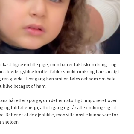
kast ligne en lille pige, men han er faktisk en dreng – og
ans bløde, gyldne krøller falder smukt omkring hans ansigt
og ren glæde. Hver gang han smiler, føles det som om hele
 blive betaget af ham.
ans hår eller spørge, om det er naturligt, imponeret over
g og fuld af energi, altid i gang og får alle omkring sig til
. Det er et af de øjeblikke, man ville ønske kunne vare for
g sjælden.