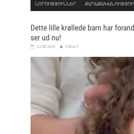
ՆՈՐՈՒԹՅՈՒՆՆԵՐ
ՔԱՂԱՔԱԿԱՆՈՒԹՅՈՒ
Dette lille krøllede barn har fora
ser ud nu!
12.08.2025
Editor7