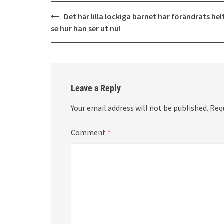
Post
Det här lilla lockiga barnet har förändrats hel
navigation
se hur han ser ut nu!
Leave a Reply
Your email address will not be published.
Req
Comment
*