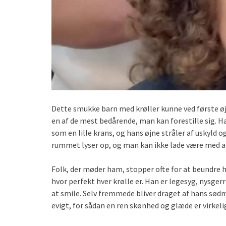
Dette smukke barn med krøller kunne ved første øje
en af de mest bedårende, man kan forestille sig. H
som en lille krans, og hans øjne stråler af uskyld 
rummet lyser op, og man kan ikke lade være med at
Folk, der møder ham, stopper ofte for at beundre h
hvor perfekt hver krølle er. Han er legesyg, nysgerri
at smile. Selv fremmede bliver draget af hans sødme
evigt, for sådan en ren skønhed og glæde er virkeli