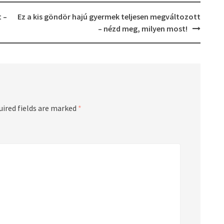
t –
Ez a kis göndör hajú gyermek teljesen megváltozott
– nézd meg, milyen most!
uired fields are marked
*