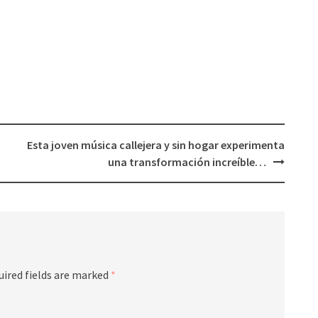
Esta joven música callejera y sin hogar experimenta
una transformación increíble…
uired fields are marked
*