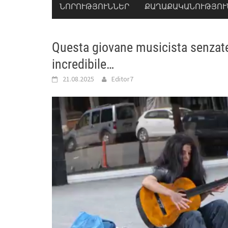
ՆՈՐՈՒԹՅՈՒՆՆԵՐ
ՔԱՂԱՔԱԿԱՆՈՒԹՅՈՒ
Questa giovane musicista senzate
incredibile…
21.08.2025
Editor7