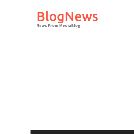
Skip
to
BlogNews
content
News From MediaBlog