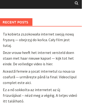
RECENT POSTS
Ta kobieta zszokowała internet swoją nową
fryzurą — obejrzyj do końca. Cały film jest
tutaj.
Deze vrouw heeft het internet versteld doen
staan met haar nieuwe kapsel — kijk tot het
einde. De volledige video is hier.
Această femeie a șocat internetul cu noua sa
coafură — urmărește până la final. Videoclipul
complet este aici.
Ez a nő sokkolta az internetet az új
frizurájával – nézd meg a végéig. A teljes videó
itt található.