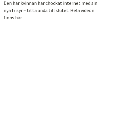
Den här kvinnan har chockat internet med sin
nya frisyr – titta ända till slutet. Hela videon
finns här.