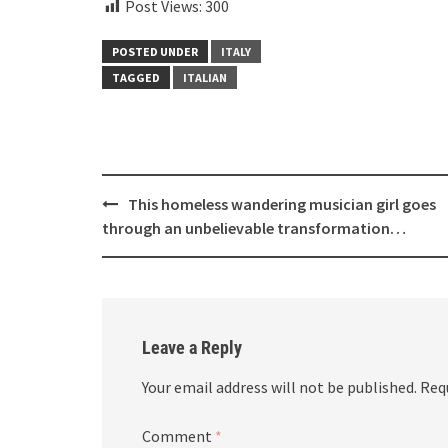
Post Views:
300
POSTED UNDER
ITALY
TAGGED
ITALIAN
Post
This homeless wandering musician girl goes
navigation
through an unbelievable transformation…
Leave a Reply
Your email address will not be published.
Req
Comment
*