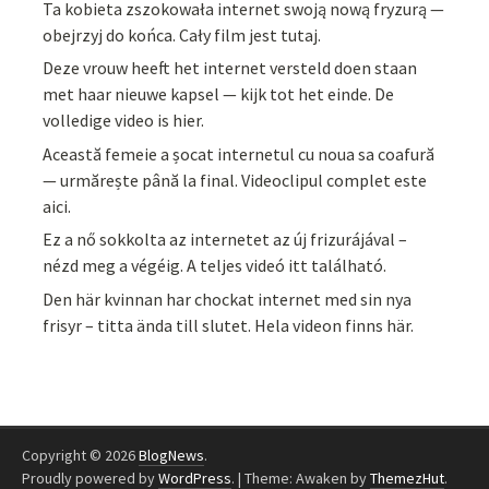
Ta kobieta zszokowała internet swoją nową fryzurą —
obejrzyj do końca. Cały film jest tutaj.
Deze vrouw heeft het internet versteld doen staan
met haar nieuwe kapsel — kijk tot het einde. De
volledige video is hier.
Această femeie a șocat internetul cu noua sa coafură
— urmărește până la final. Videoclipul complet este
aici.
Ez a nő sokkolta az internetet az új frizurájával –
nézd meg a végéig. A teljes videó itt található.
Den här kvinnan har chockat internet med sin nya
frisyr – titta ända till slutet. Hela videon finns här.
Copyright © 2026
BlogNews
.
Proudly powered by
WordPress
.
|
Theme: Awaken by
ThemezHut
.