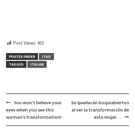
embedcodesgenerator.com
Post Views:
455
POSTED UNDER
ITALY
TAGGED
ITALIAN
Post
You won’t believe your
Se quedarán boquiabiertos
navigation
eyes when you see this
al ver la transformación de
woman’s transformation!
esta mujer…