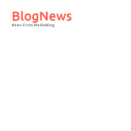
Skip
to
BlogNews
content
News From MediaBlog