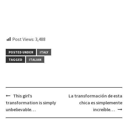
aitohumanizetextconverter.com
Post Views:
3,488
POSTED UNDER
ITALY
TAGGED
ITALIAN
Post
This girl’s
La transformación de esta
navigation
transformation is simply
chica es simplemente
unbelievable…
increíble…