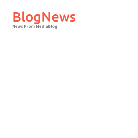
Skip
to
BlogNews
content
News From MediaBlog