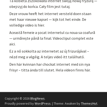
Ta kobieta zszokowała internet swoją nową fryzurą —
obejrzyj do końca. Cały film jest tutaj.
Deze vrouw heeft het internet versteld doen staan
met haar nieuwe kapsel — kijk tot het einde. De
volledige video is hier.
Această femeie a șocat internetul cu noua sa coafură
— urmărește până la final. Videoclipul complet este
aici.
Ez a nő sokkolta az internetet az új frizurájával –
nézd meg a végéig. A teljes videó itt található.
Den här kvinnan har chockat internet med sin nya
frisyr – titta ända till slutet. Hela videon finns här.
Copyright © 2026
BlogNews
.
Proudly powered by
WordPress
.
|
Theme: Awaken by
ThemezHut
.