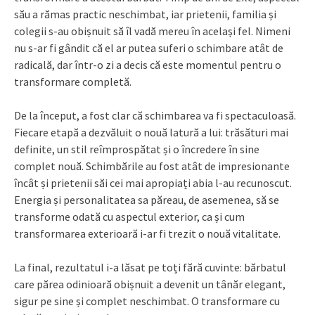
său a rămas practic neschimbat, iar prietenii, familia și
colegii s-au obișnuit să îl vadă mereu în același fel. Nimeni
nu s-ar fi gândit că el ar putea suferi o schimbare atât de
radicală, dar într-o zi a decis că este momentul pentru o
transformare completă.
De la început, a fost clar că schimbarea va fi spectaculoasă.
Fiecare etapă a dezvăluit o nouă latură a lui: trăsături mai
definite, un stil reîmprospătat și o încredere în sine
complet nouă. Schimbările au fost atât de impresionante
încât și prietenii săi cei mai apropiați abia l-au recunoscut.
Energia și personalitatea sa păreau, de asemenea, să se
transforme odată cu aspectul exterior, ca și cum
transformarea exterioară i-ar fi trezit o nouă vitalitate.
La final, rezultatul i-a lăsat pe toți fără cuvinte: bărbatul
care părea odinioară obișnuit a devenit un tânăr elegant,
sigur pe sine și complet neschimbat. O transformare cu