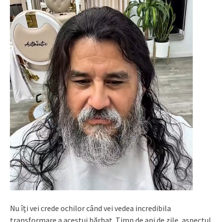
Nu îți vei crede ochilor când vei vedea incredibila
transformare a acestui bărbat. Timp de ani de zile, aspectul