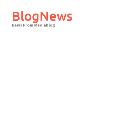
Skip
to
BlogNews
content
News From MediaBlog