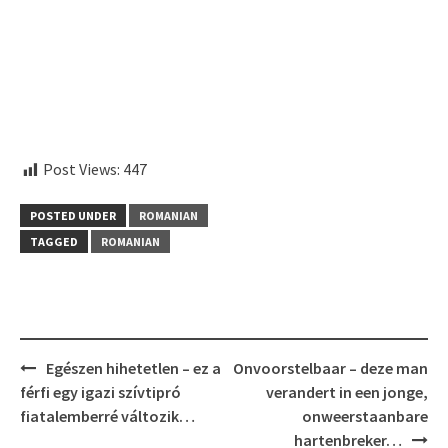
aitohumanizetextconverter.com
Post Views:
447
POSTED UNDER
ROMANIAN
TAGGED
ROMANIAN
Post
Egészen hihetetlen – ez a
Onvoorstelbaar – deze man
navigation
férfi egy igazi szívtipró
verandert in een jonge,
fiatalemberré változik…
onweerstaanbare
hartenbreker…