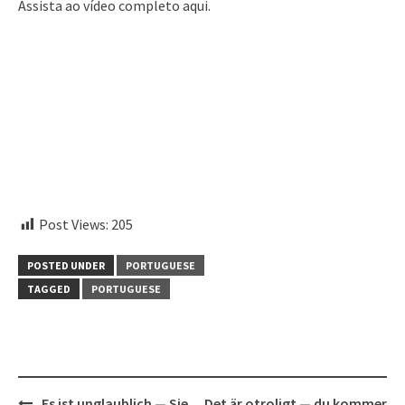
Assista ao vídeo completo aqui.
instagram embed code
Post Views:
205
POSTED UNDER
PORTUGUESE
TAGGED
PORTUGUESE
Post
Es ist unglaublich — Sie
Det är otroligt — du kommer