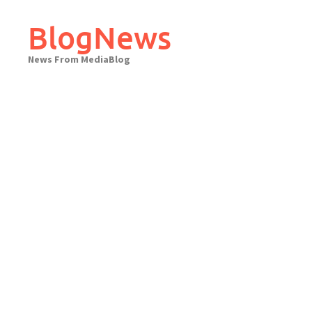
Skip
to
BlogNews
content
News From MediaBlog