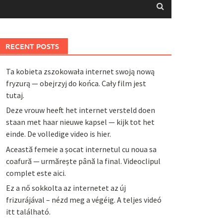
RECENT POSTS
Ta kobieta zszokowała internet swoją nową
fryzurą — obejrzyj do końca. Cały film jest
tutaj.
Deze vrouw heeft het internet versteld doen
staan met haar nieuwe kapsel — kijk tot het
einde. De volledige video is hier.
Această femeie a șocat internetul cu noua sa
coafură — urmărește până la final. Videoclipul
complet este aici.
Ez a nő sokkolta az internetet az új
frizurájával – nézd meg a végéig. A teljes videó
itt található.