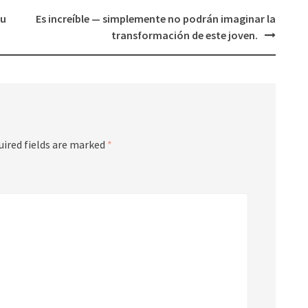
ou
Es increíble — simplemente no podrán imaginar la
transformación de este joven.
uired fields are marked
*