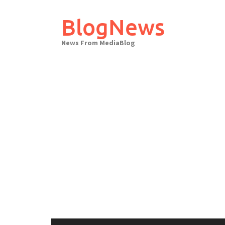
Skip
to
BlogNews
content
News From MediaBlog