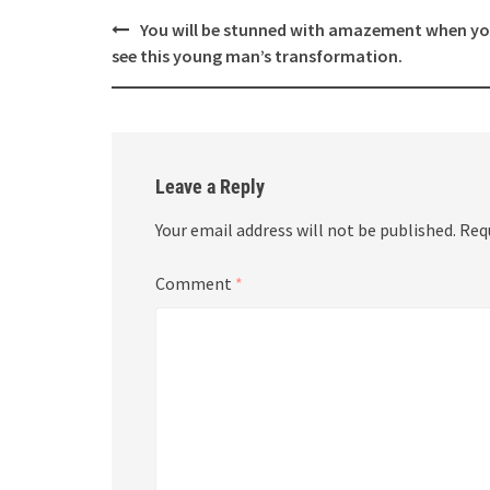
Post
You will be stunned with amazement when y
navigation
see this young man’s transformation.
Leave a Reply
Your email address will not be published.
Req
Comment
*