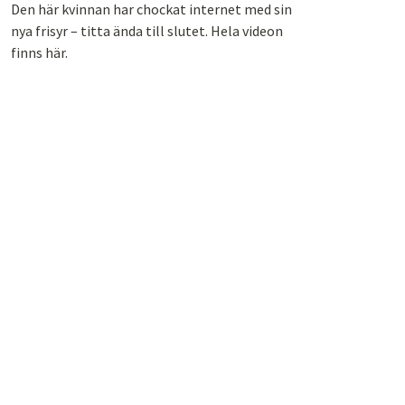
Den här kvinnan har chockat internet med sin
nya frisyr – titta ända till slutet. Hela videon
finns här.