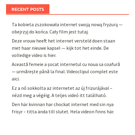
RECENT POSTS
Ta kobieta zszokowała internet swoją nową fryzurą —
obejrzyj do końca. Cały film jest tutaj.
Deze vrouw heeft het internet versteld doen staan
met haar nieuwe kapsel — kijk tot het einde. De
volledige video is hier.
Această femeie a șocat internetul cu noua sa coafură
— urmărește până la final. Videoclipul complet este
aici.
Ez a nő sokkolta az internetet az új frizurájával –
nézd meg a végéig. A teljes videó itt található.
Den här kvinnan har chockat internet med sin nya
frisyr – titta ända till slutet. Hela videon finns här.