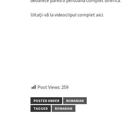
deoarece părea o persoană complet diferită.
Uitați-vă la videoclipul complet aici.
instagram embed code
Post Views:
259
POSTED UNDER
ROMANIAN
TAGGED
ROMANIAN