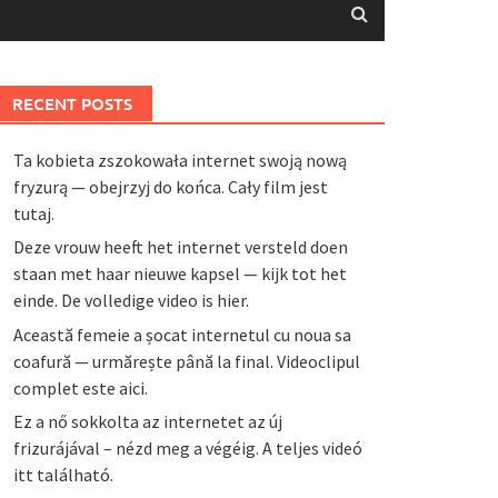
RECENT POSTS
Ta kobieta zszokowała internet swoją nową
fryzurą — obejrzyj do końca. Cały film jest
tutaj.
Deze vrouw heeft het internet versteld doen
staan met haar nieuwe kapsel — kijk tot het
einde. De volledige video is hier.
Această femeie a șocat internetul cu noua sa
coafură — urmărește până la final. Videoclipul
complet este aici.
Ez a nő sokkolta az internetet az új
frizurájával – nézd meg a végéig. A teljes videó
itt található.