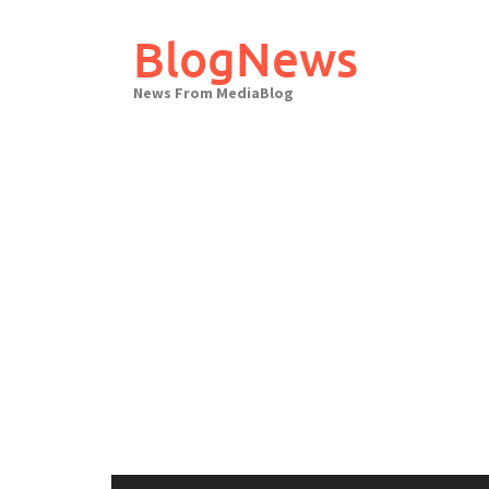
Skip
to
BlogNews
content
News From MediaBlog