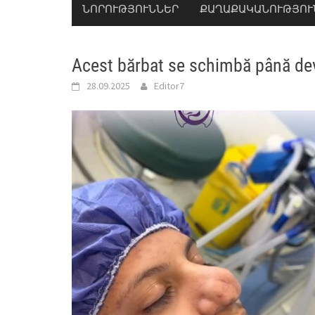
ՆՈՐՈՒԹՅՈՒՆՆԵՐ
ՔԱՂԱՔԱԿԱՆՈՒԹՅՈՒ
Acest bărbat se schimbă până de
28.09.2025
Editor7