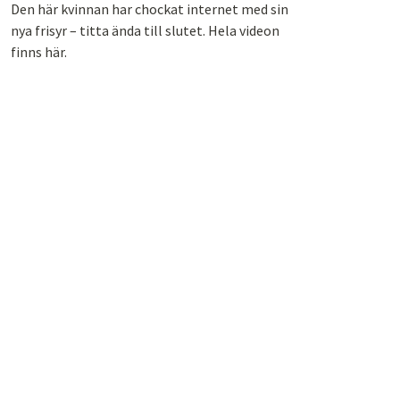
Den här kvinnan har chockat internet med sin
nya frisyr – titta ända till slutet. Hela videon
finns här.