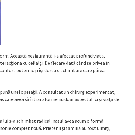
eform. Această nesiguranță i-a afectat profund viața,
teracționa cu ceilalți. De fiecare dată când se privea în
confort puternic și își dorea o schimbare care părea
supună unei operații. A consultat un chirurg experimentat,
as care avea să îi transforme nu doar aspectul, ci și viața de
a lui s-a schimbat radical: nasul avea acum o formă
rmonie complet nouă. Prietenii și familia au fost uimiți,