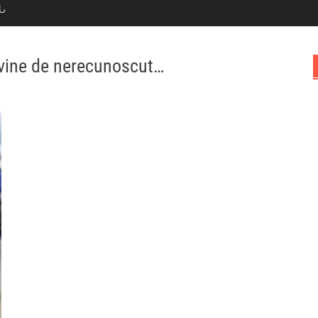
Ն
vine de nerecunoscut…