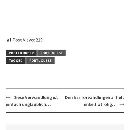
instagram embed code
Post Views:
219
POSTED UNDER
PORTUGUESE
TAGGED
PORTUGUESE
Post
Diese Verwandlung ist
Den här förvandlingen är helt
navigation
einfach unglaublich…
enkelt otrolig…