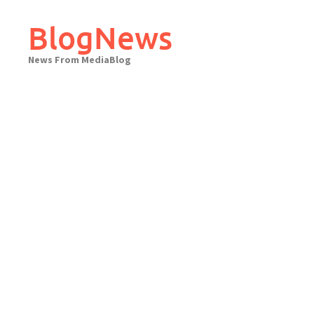
Skip
to
BlogNews
content
News From MediaBlog