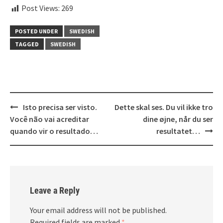
Post Views:
269
POSTED UNDER
SWEDISH
TAGGED
SWEDISH
Post
Isto precisa ser visto.
Dette skal ses. Du vil ikke tro
navigation
Você não vai acreditar
dine øjne, når du ser
quando vir o resultado…
resultatet…
Leave a Reply
Your email address will not be published.
Required fields are marked
*