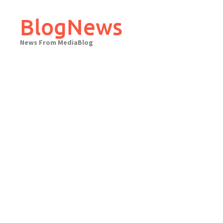
Skip
to
BlogNews
content
News From MediaBlog