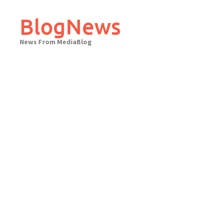
Skip
to
BlogNews
content
News From MediaBlog