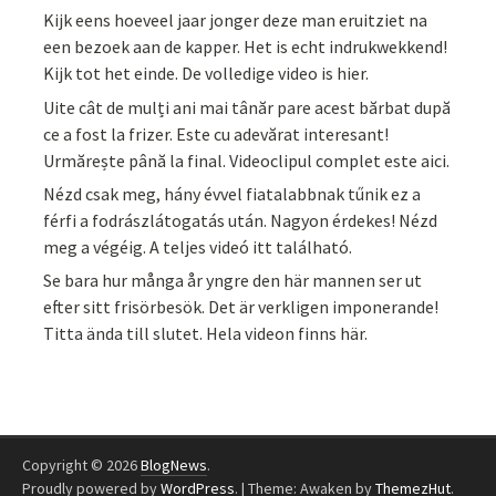
Kijk eens hoeveel jaar jonger deze man eruitziet na
een bezoek aan de kapper. Het is echt indrukwekkend!
Kijk tot het einde. De volledige video is hier.
Uite cât de mulți ani mai tânăr pare acest bărbat după
ce a fost la frizer. Este cu adevărat interesant!
Urmărește până la final. Videoclipul complet este aici.
Nézd csak meg, hány évvel fiatalabbnak tűnik ez a
férfi a fodrászlátogatás után. Nagyon érdekes! Nézd
meg a végéig. A teljes videó itt található.
Se bara hur många år yngre den här mannen ser ut
efter sitt frisörbesök. Det är verkligen imponerande!
Titta ända till slutet. Hela videon finns här.
Copyright © 2026
BlogNews
.
Proudly powered by
WordPress
.
|
Theme: Awaken by
ThemezHut
.