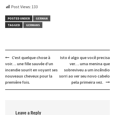
instagram embed code
Post Views:
133
POSTED UNDER
GERMAN
TAGGED
GERMANS
Post
C’est quelque chose à
Isto é algo que você precisa
navigation
voir… une fille sauvée d’un
ver… uma menina que
incendie sourit en voyant ses
sobreviveu a um incêndio
nouveaux cheveux pour la
sorri ao ver seu novo cabelo
première fois.
pela primeira vez.
Leave a Reply