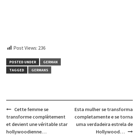
instagram embed code
Post Views:
236
POSTED UNDER
GERMAN
TAGGED
GERMANS
Post
Cette femme se
Esta mulher se transforma
navigation
transforme complètement
completamente e se torna
et devient une véritable star
uma verdadeira estrela de
hollywoodienne…
Hollywood…