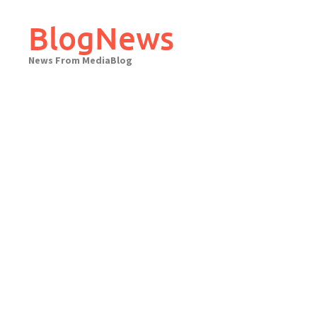
Skip
to
BlogNews
content
News From MediaBlog