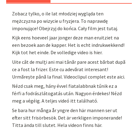
Zobacz tylko, o ile lat młodziej wygląda ten
mężczyzna po wizycie u fryzjera. To naprawdę
imponujące! Obejrzyj do końca. Cały film jest tutaj.
Kijk eens hoeveel jaar jonger deze man eruitziet na
een bezoek aan de kapper. Het is echt indrukwekkend!
Kijk tot het einde. De volledige video is hier.
Uite cât de mulți ani mai tânăr pare acest bărbat după
ce a fost la frizer. Este cu adevărat interesant!
Urmărește până la final. Videoclipul complet este aici.
Nézd csak meg, hány évvel fiatalabbnak tűnik ez a
férfi a fodrászlátogatás után. Nagyon érdekes! Nézd
meg a végéig. A teljes videó itt található.
Se bara hur många år yngre den här mannen ser ut
efter sitt frisörbesök. Det är verkligen imponerande!
Titta ända till slutet. Hela videon finns här.