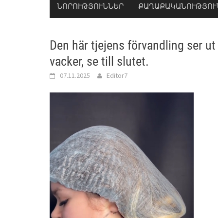
ՆՈՐՈՒԹՅՈՒՆՆԵՐ
ՔԱՂԱՔԱԿԱՆՈՒԹՅՈՒ
Den här tjejens förvandling ser u
vacker, se till slutet.
07.11.2025
Editor7