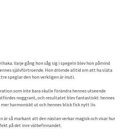
belhaka. Varje gång hon såg sig i spegeln blev hon påmind
ennes självförtroende. Hon drömde alltid om att ha släta
re speglar den hon verkligen är inuti.
ration som inte bara skulle förändra hennes utseende
utfördes noggrant, och resultatet blev fantastiskt: hennes
mer harmoniskt ut och hennes blick fick nytt liv.
en är så markant att den nästan verkar magisk och visar hur
fekt på det inre välbefinnandet.