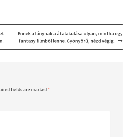
et
Ennek a lánynak a átalakulása olyan, mintha egy
n.
fantasy filmből lenne. Gyönyörű, nézd végig.
uired fields are marked
*