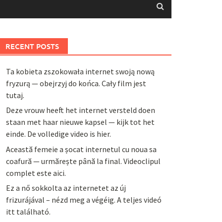
RECENT POSTS
Ta kobieta zszokowała internet swoją nową
fryzurą — obejrzyj do końca. Cały film jest
tutaj.
Deze vrouw heeft het internet versteld doen
staan met haar nieuwe kapsel — kijk tot het
einde. De volledige video is hier.
Această femeie a șocat internetul cu noua sa
coafură — urmărește până la final. Videoclipul
complet este aici.
Ez a nő sokkolta az internetet az új
frizurájával – nézd meg a végéig. A teljes videó
itt található.