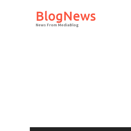
Skip
to
BlogNews
content
News From MediaBlog