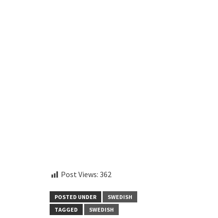
instagram embed code
Post Views:
362
POSTED UNDER
SWEDISH
TAGGED
SWEDISH