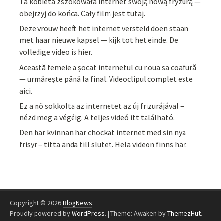
Ta kobieta zszokowała internet swoją nową fryzurą —
obejrzyj do końca. Cały film jest tutaj.
Deze vrouw heeft het internet versteld doen staan
met haar nieuwe kapsel — kijk tot het einde. De
volledige video is hier.
Această femeie a șocat internetul cu noua sa coafură
— urmărește până la final. Videoclipul complet este
aici.
Ez a nő sokkolta az internetet az új frizurájával –
nézd meg a végéig. A teljes videó itt található.
Den här kvinnan har chockat internet med sin nya
frisyr – titta ända till slutet. Hela videon finns här.
Copyright © 2026
BlogNews
.
Proudly powered by
WordPress
.
|
Theme: Awaken by
ThemezHut
.