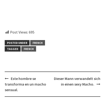
embedcodesgenerator.com
Post Views:
695
POSTED UNDER
FRENCH
TAGGED
FRENCH
Post
Este hombre se
Dieser Mann verwandelt sich
navigation
transforma en un macho
in einen sexy Macho.
sensual.