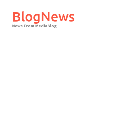
Skip
to
BlogNews
content
News From MediaBlog