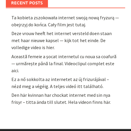
RECENT POSTS
Ta kobieta zszokowała internet swoją nową fryzurą —
obejrzyj do końca. Cały film jest tutaj.
Deze vrouw heeft het internet versteld doen staan
met haar nieuwe kapsel — kijk tot het einde. De
volledige video is hier.
Această femeie a șocat internetul cu noua sa coafură
— urmărește până la final. Videoclipul complet este
aici.
Ez a nő sokkolta az internetet az új frizurájával –
nézd meg a végéig. A teljes videó itt található.
Den här kvinnan har chockat internet med sin nya
frisyr – titta ända till slutet. Hela videon finns här.