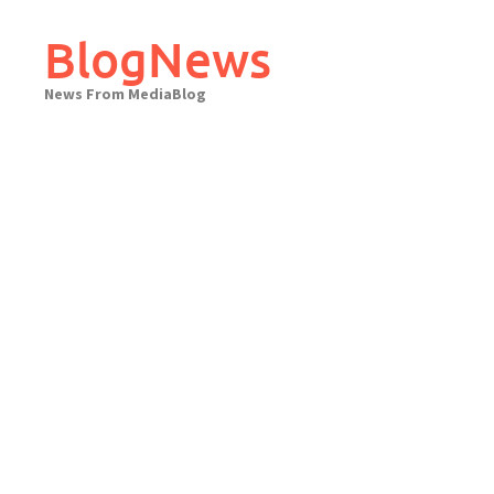
Skip
to
BlogNews
content
News From MediaBlog