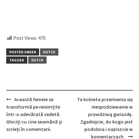
embedcodesgenerator.com
Post Views:
470
POSTED UNDER
DUTCH
TAGGED
DUTCH
Post
Această femeie se
Ta kobieta przemienia się
navigation
transformă pe nesimțite
niespodziewanie w
într-o adevărată vedetă.
prawdziwą gwiazdę.
Ghiciți cu cine seamănă și
Zgadnijcie, do kogo jest
scrieți în comentarii.
podobna i napiszcie w
komentarzach.