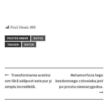
embedcodesgenerator.com
Post Views:
499
POSTED UNDER
DUTCH
TAGGED
DUTCH
Post
Transformarea acestui
Metamorfoza tego
navigation
om fără adăpost este pur și
bezdomnego człowieka jest
simplu incredibilă.
po prostu niewiarygodna.