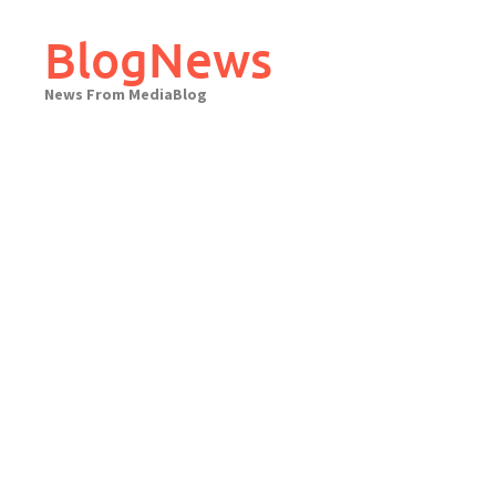
Skip
to
BlogNews
content
News From MediaBlog