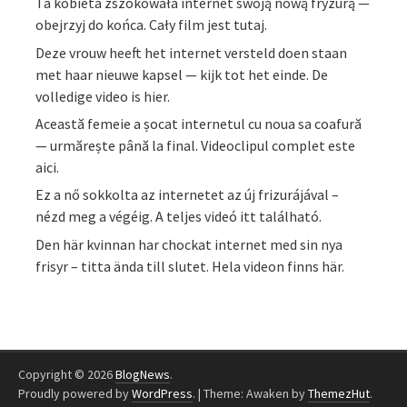
Ta kobieta zszokowała internet swoją nową fryzurą —
obejrzyj do końca. Cały film jest tutaj.
Deze vrouw heeft het internet versteld doen staan
met haar nieuwe kapsel — kijk tot het einde. De
volledige video is hier.
Această femeie a șocat internetul cu noua sa coafură
— urmărește până la final. Videoclipul complet este
aici.
Ez a nő sokkolta az internetet az új frizurájával –
nézd meg a végéig. A teljes videó itt található.
Den här kvinnan har chockat internet med sin nya
frisyr – titta ända till slutet. Hela videon finns här.
Copyright © 2026
BlogNews
.
Proudly powered by
WordPress
.
|
Theme: Awaken by
ThemezHut
.