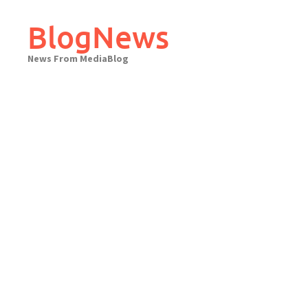
Skip
to
BlogNews
content
News From MediaBlog