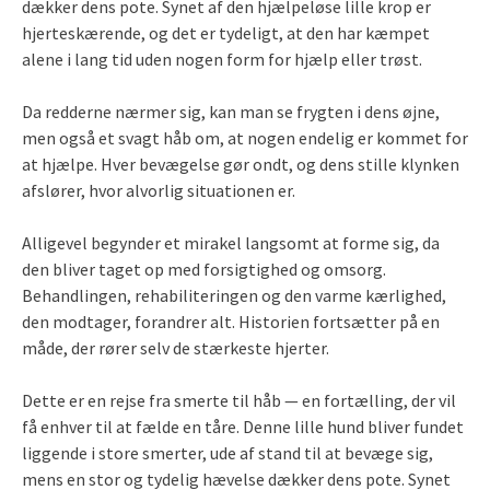
dækker dens pote. Synet af den hjælpeløse lille krop er
hjerteskærende, og det er tydeligt, at den har kæmpet
alene i lang tid uden nogen form for hjælp eller trøst.
Da redderne nærmer sig, kan man se frygten i dens øjne,
men også et svagt håb om, at nogen endelig er kommet for
at hjælpe. Hver bevægelse gør ondt, og dens stille klynken
afslører, hvor alvorlig situationen er.
Alligevel begynder et mirakel langsomt at forme sig, da
den bliver taget op med forsigtighed og omsorg.
Behandlingen, rehabiliteringen og den varme kærlighed,
den modtager, forandrer alt. Historien fortsætter på en
måde, der rører selv de stærkeste hjerter.
Dette er en rejse fra smerte til håb — en fortælling, der vil
få enhver til at fælde en tåre. Denne lille hund bliver fundet
liggende i store smerter, ude af stand til at bevæge sig,
mens en stor og tydelig hævelse dækker dens pote. Synet