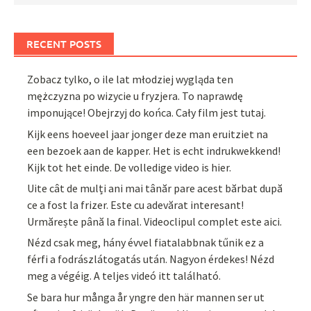
RECENT POSTS
Zobacz tylko, o ile lat młodziej wygląda ten
mężczyzna po wizycie u fryzjera. To naprawdę
imponujące! Obejrzyj do końca. Cały film jest tutaj.
Kijk eens hoeveel jaar jonger deze man eruitziet na
een bezoek aan de kapper. Het is echt indrukwekkend!
Kijk tot het einde. De volledige video is hier.
Uite cât de mulți ani mai tânăr pare acest bărbat după
ce a fost la frizer. Este cu adevărat interesant!
Urmărește până la final. Videoclipul complet este aici.
Nézd csak meg, hány évvel fiatalabbnak tűnik ez a
férfi a fodrászlátogatás után. Nagyon érdekes! Nézd
meg a végéig. A teljes videó itt található.
Se bara hur många år yngre den här mannen ser ut