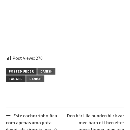
Post Views:
270
POSTED UNDER
DANISH
TAGGED
DANISH
Post
Este cachorrinho fica
Den här lilla hunden blir kvar
navigation
com apenas uma pata
med bara ett ben efter
depois da cirurgia, mas é
operationen, men han