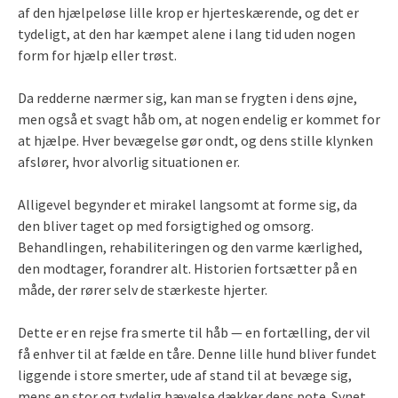
af den hjælpeløse lille krop er hjerteskærende, og det er
tydeligt, at den har kæmpet alene i lang tid uden nogen
form for hjælp eller trøst.
Da redderne nærmer sig, kan man se frygten i dens øjne,
men også et svagt håb om, at nogen endelig er kommet for
at hjælpe. Hver bevægelse gør ondt, og dens stille klynken
afslører, hvor alvorlig situationen er.
Alligevel begynder et mirakel langsomt at forme sig, da
den bliver taget op med forsigtighed og omsorg.
Behandlingen, rehabiliteringen og den varme kærlighed,
den modtager, forandrer alt. Historien fortsætter på en
måde, der rører selv de stærkeste hjerter.
Dette er en rejse fra smerte til håb — en fortælling, der vil
få enhver til at fælde en tåre. Denne lille hund bliver fundet
liggende i store smerter, ude af stand til at bevæge sig,
mens en stor og tydelig hævelse dækker dens pote. Synet