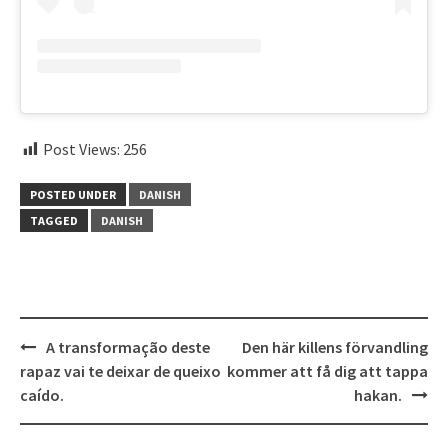
Post Views:
256
POSTED UNDER
DANISH
TAGGED
DANISH
Post
A transformação deste
Den här killens förvandling
navigation
rapaz vai te deixar de queixo
kommer att få dig att tappa
caído.
hakan.