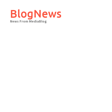
Skip
to
BlogNews
content
News From MediaBlog