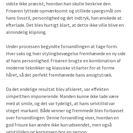
vidste ikke præcist, hvordan han skulle beskrive den.
Frisøren lyttede opmærksomt og stillede spørgsmål om
hans livsstil, personlighed og det indtryk, han ønskede at
efterlade. Det blev hurtigt klart, at dette ikke ville blive en
almindelig klipning.
Under processen begyndte forvandlingen at tage form.
Hver saks og hver stylingbevægelse fremhævede en ny side
af hans personlighed. Frisøren brugte en kombination af
moderne teknikker og klassiske stilarter for at forme
håret, så det perfekt fremhævede hans ansigtstræk.
Da det endelige resultat blev afsløret, var effekten
simpelthen imponerende. Manden kunne ikke lade være
med at smile, og det var tydeligt, at hans selvtillid var
steget markant. Både venner og fremmede blev forbavset
over forvandlingen. Denne forvandling viser, hvordan en
god frisure kan ændre ikke kun udseendet, men også
selvtilliden og karismaen hos en person.