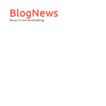
Skip
to
BlogNews
content
News From MediaBlog