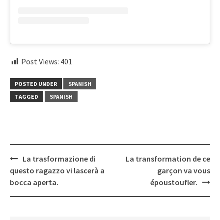
Post Views:
401
POSTED UNDER
SPANISH
TAGGED
SPANISH
Post
La trasformazione di
La transformation de ce
navigation
questo ragazzo vi lascerà a
garçon va vous
bocca aperta.
époustoufler.