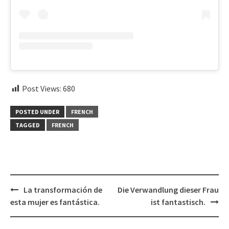
Post Views:
680
POSTED UNDER
FRENCH
TAGGED
FRENCH
Post
La transformación de
Die Verwandlung dieser Frau
navigation
esta mujer es fantástica.
ist fantastisch.