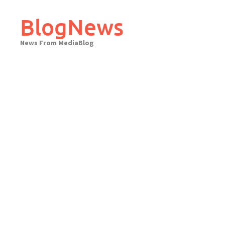
Skip
to
BlogNews
content
News From MediaBlog