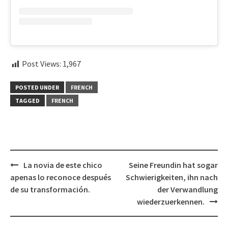
Post Views:
1,967
POSTED UNDER
FRENCH
TAGGED
FRENCH
Post
La novia de este chico
Seine Freundin hat sogar
navigation
apenas lo reconoce después
Schwierigkeiten, ihn nach
de su transformación.
der Verwandlung
wiederzuerkennen.