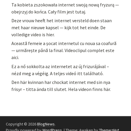
Ta kobieta zszokowała internet swoją nową fryzurą —
obejrzyj do końca. Cały film jest tutaj.
Deze vrouw heeft het internet versteld doen staan
met haar nieuwe kapsel — kijk tot het einde. De
volledige video is hier.
Această femeie a șocat internetul cu noua sa coafură
— urmărește până la final. Videoclipul complet este
aici.
Ez a nő sokkolta az internetet az új frizurájával –
nézd meg a végéig. A teljes videó itt található.
Den här kvinnan har chockat internet med sin nya
frisyr – titta ända till slutet. Hela videon finns här.
Copyright © 2026
BlogNews
.
Proudly powered by
WordPress
.
|
Theme: Awaken by
ThemezHut
.