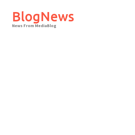
Skip
to
BlogNews
content
News From MediaBlog