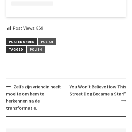
Post Views:
859
POSTED UNDER
POLISH
TAGGED
POLISH
Post
Zelfs zijn vriendin heeft
You Won’t Believe How This
navigation
moeite om hem te
Street Dog Became a Star!”
herkennen na de
transformatie.