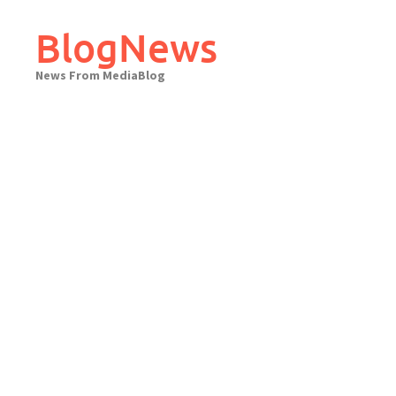
Skip
to
BlogNews
content
News From MediaBlog