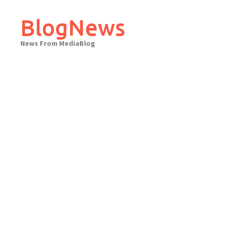
Skip
to
BlogNews
content
News From MediaBlog