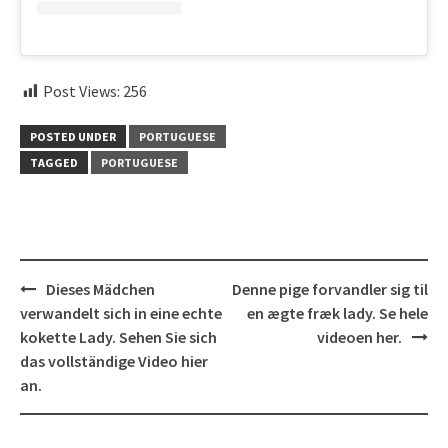
Post Views:
256
POSTED UNDER
PORTUGUESE
TAGGED
PORTUGUESE
Post
Dieses Mädchen
Denne pige forvandler sig til
navigation
verwandelt sich in eine echte
en ægte fræk lady. Se hele
kokette Lady. Sehen Sie sich
videoen her.
das vollständige Video hier
an.