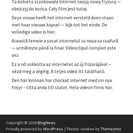
Ta kobieta zszokowała internet swoją nową fryzurą —
obejrzyj do końca. Cały film jest tutaj.
Deze vrouw heeft het internet versteld doen staan
met haar nieuwe kapsel — kijk tot het einde. De
volledige video is hier.
Această femeie a șocat internetul cu noua sa coafură
— urmărește până la final. Videoclipul complet este
aici.
Ez a nő sokkolta az internetet az új frizurájával –
nézd meg a végéig. A teljes videó itt található.
Den här kvinnan har chockat internet med sin nya
frisyr – titta ända till slutet. Hela videon finns här.
Copyright © 2026
BlogNews
.
Proudly powered by
WordPress
.
|
Theme: Awaken by
ThemezHut
.