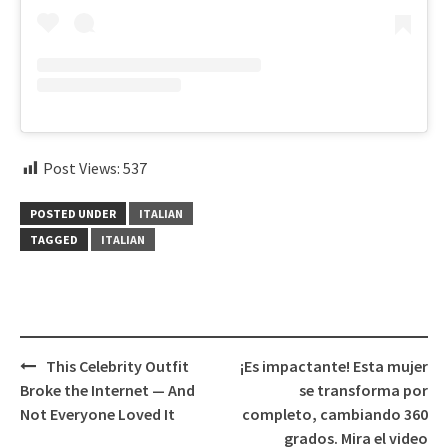
Post Views:
537
POSTED UNDER
ITALIAN
TAGGED
ITALIAN
Post
This Celebrity Outfit
¡Es impactante! Esta mujer
navigation
Broke the Internet — And
se transforma por
Not Everyone Loved It
completo, cambiando 360
grados. Mira el video