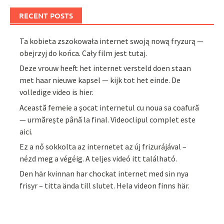
RECENT POSTS
Ta kobieta zszokowała internet swoją nową fryzurą —
obejrzyj do końca. Cały film jest tutaj.
Deze vrouw heeft het internet versteld doen staan
met haar nieuwe kapsel — kijk tot het einde. De
volledige video is hier.
Această femeie a șocat internetul cu noua sa coafură
— urmărește până la final. Videoclipul complet este
aici.
Ez a nő sokkolta az internetet az új frizurájával –
nézd meg a végéig. A teljes videó itt található.
Den här kvinnan har chockat internet med sin nya
frisyr – titta ända till slutet. Hela videon finns här.