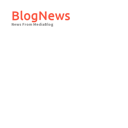
Skip
to
BlogNews
content
News From MediaBlog